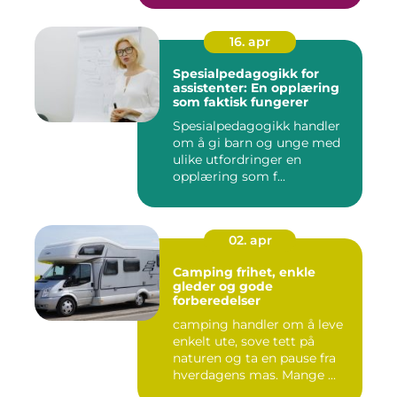
16. apr
Spesialpedagogikk for
assistenter: En opplæring
som faktisk fungerer
Spesialpedagogikk handler
om å gi barn og unge med
ulike utfordringer en
opplæring som f...
02. apr
Camping frihet, enkle
gleder og gode
forberedelser
camping handler om å leve
enkelt ute, sove tett på
naturen og ta en pause fra
hverdagens mas. Mange ...