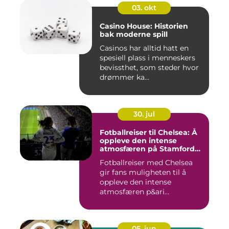
03. okt
Casino House: Historien
bak moderne spill
Casinos har alltid hatt en
spesiell plass i menneskers
bevissthet, som steder hvor
drømmer ka...
30. jul
Fotballreiser til Chelsea: Å
oppleve den intense
atmosfæren på Stamford
Bridge
Fotballreiser med Chelsea
gir fans muligheten til å
oppleve den intense
atmosfæren p&ari...
05. jun