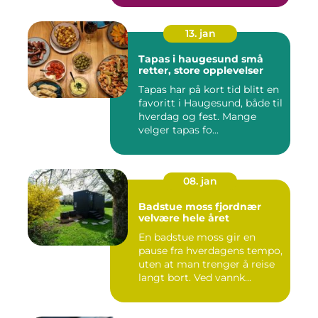
13. jan
Tapas i haugesund små
retter, store opplevelser
Tapas har på kort tid blitt en
favoritt i Haugesund, både til
hverdag og fest. Mange
velger tapas fo...
08. jan
Badstue moss fjordnær
velvære hele året
En badstue moss gir en
pause fra hverdagens tempo,
uten at man trenger å reise
langt bort. Ved vannk...