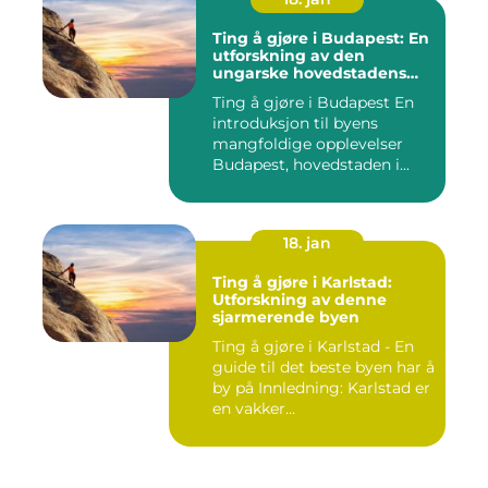
Ting å gjøre i Budapest: En
utforskning av den
ungarske hovedstadens
mangfoldige opplevelser
Ting å gjøre i Budapest En
introduksjon til byens
mangfoldige opplevelser
Budapest, hovedstaden i...
18. jan
Ting å gjøre i Karlstad:
Utforskning av denne
sjarmerende byen
Ting å gjøre i Karlstad - En
guide til det beste byen har å
by på Innledning: Karlstad er
en vakker...