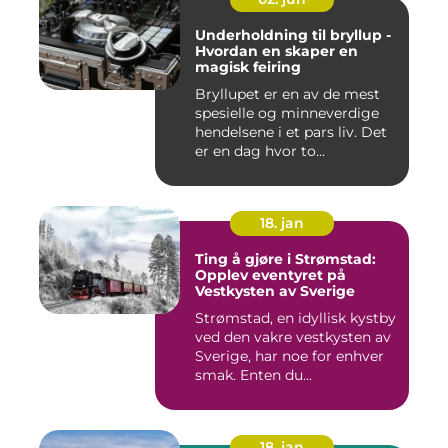
Underholdning til bryllup -
Hvordan en skaper en
magisk feiring
Bryllupet er en av de mest
spesielle og minneverdige
hendelsene i et pars liv. Det
er en dag hvor to...
18. jan
Ting å gjøre i Strømstad:
Opplev eventyret på
Vestkysten av Sverige
Strømstad, en idyllisk kystby
ved den vakre vestkysten av
Sverige, har noe for enhver
smak. Enten du...
18. jan