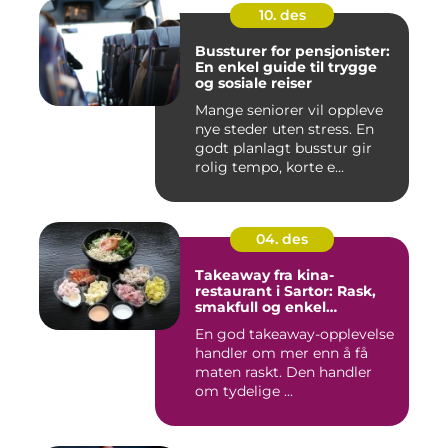
10. des
Bussturer for pensjonister:
En enkel guide til trygge
og sosiale reiser
Mange seniorer vil oppleve
nye steder uten stress. En
godt planlagt busstur gir
rolig tempo, korte e...
04. des
Takeaway fra kina-
restaurant i Sartor: Rask,
smakfull og enkel
matglede på Sotra
En god takeaway-opplevelse
handler om mer enn å få
maten raskt. Den handler
om tydelige ...