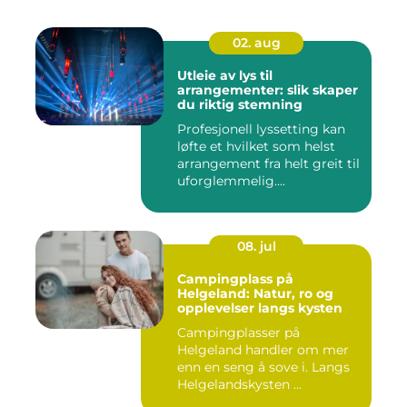
02. aug
Utleie av lys til
arrangementer: slik skaper
du riktig stemning
Profesjonell lyssetting kan
løfte et hvilket som helst
arrangement fra helt greit til
uforglemmelig....
08. jul
Campingplass på
Helgeland: Natur, ro og
opplevelser langs kysten
Campingplasser på
Helgeland handler om mer
enn en seng å sove i. Langs
Helgelandskysten ...