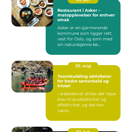
Restaurant i Asker –
matopplevelser for enhver
smak
Asker er en sjarmerende
kommune som ligger rett
vest for Oslo, og som med
sin naturskjønne be...
02. aug
Teambuilding aktiviteter
for bedre samarbeid og
trivsel
I arbeidslivet stilles det høye
krav til produktivitet og
effektivitet, og det kan
være...
02. jun