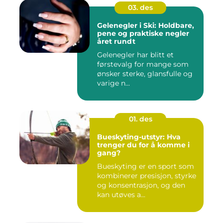
03. des
Gelenegler i Ski: Holdbare,
pene og praktiske negler
året rundt
Gelenegler har blitt et
førstevalg for mange som
ønsker sterke, glansfulle og
varige n...
01. des
Bueskyting-utstyr: Hva
trenger du for å komme i
gang?
Bueskyting er en sport som
kombinerer presisjon, styrke
og konsentrasjon, og den
kan utøves a...