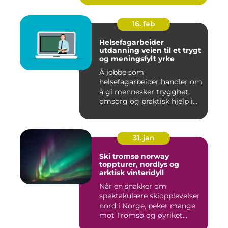
16. feb
Helsefagarbeider
utdanning veien til et trygt
og meningsfylt yrke
Å jobbe som
helsefagarbeider handler om
å gi mennesker trygghet,
omsorg og praktisk hjelp i
hverdage...
31. jan
Ski tromsø norway
toppturer, nordlys og
arktisk vinteridyll
Når en snakker om
spektakulære skiopplevelser
nord i Norge, peker mange
mot Tromsø og øyriket
rundt....