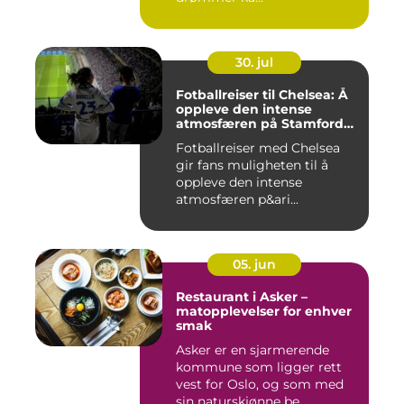
30. jul
Fotballreiser til Chelsea: Å
oppleve den intense
atmosfæren på Stamford
Bridge
Fotballreiser med Chelsea
gir fans muligheten til å
oppleve den intense
atmosfæren p&ari...
05. jun
Restaurant i Asker –
matopplevelser for enhver
smak
Asker er en sjarmerende
kommune som ligger rett
vest for Oslo, og som med
sin naturskjønne be...