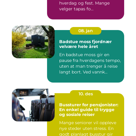
hverdag og fest. Mange
velger tapas fo...
08. jan
Badstue moss fjordnær
velvære hele året
En badstue moss gir en
pause fra hverdagens tempo,
uten at man trenger å reise
langt bort. Ved vannk...
10. des
Bussturer for pensjonister:
En enkel guide til trygge
og sosiale reiser
Mange seniorer vil oppleve
nye steder uten stress. En
godt planlagt busstur gir