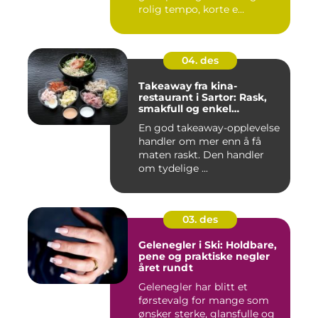
rolig tempo, korte e...
04. des
Takeaway fra kina-
restaurant i Sartor: Rask,
smakfull og enkel
matglede på Sotra
En god takeaway-opplevelse
handler om mer enn å få
maten raskt. Den handler
om tydelige ...
03. des
Gelenegler i Ski: Holdbare,
pene og praktiske negler
året rundt
Gelenegler har blitt et
førstevalg for mange som
ønsker sterke, glansfulle og