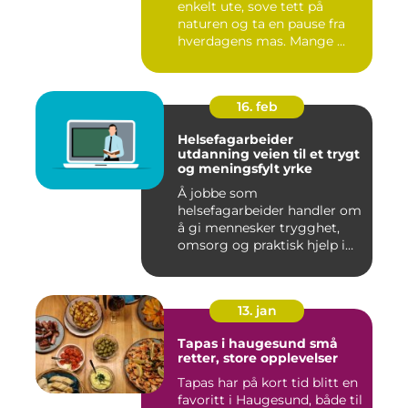
enkelt ute, sove tett på
naturen og ta en pause fra
hverdagens mas. Mange ...
16. feb
Helsefagarbeider
utdanning veien til et trygt
og meningsfylt yrke
Å jobbe som
helsefagarbeider handler om
å gi mennesker trygghet,
omsorg og praktisk hjelp i
hverdage...
13. jan
Tapas i haugesund små
retter, store opplevelser
Tapas har på kort tid blitt en
favoritt i Haugesund, både til