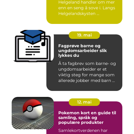
Helgeland handler om mer
enn en seng å sove i. Langs
Helgelandskysten ...
19. mai
Fagprøve barne og
ungdomsarbeider slik
lykkes du
Å ta fagbrev som barne- og
ungdomsarbeider er et
viktig steg for mange som
allerede jobber med barn ...
12. mai
Pokemon kort en guide til
samling, språk og
populære produkter
Samlekortverdenen har