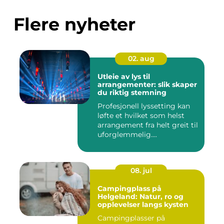
Flere nyheter
02. aug
Utleie av lys til
arrangementer: slik skaper
du riktig stemning
Profesjonell lyssetting kan
løfte et hvilket som helst
arrangement fra helt greit til
uforglemmelig....
08. jul
Campingplass på
Helgeland: Natur, ro og
opplevelser langs kysten
Campingplasser på