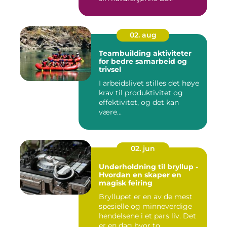
02. aug
Teambuilding aktiviteter
for bedre samarbeid og
trivsel
I arbeidslivet stilles det høye
krav til produktivitet og
effektivitet, og det kan
være...
02. jun
Underholdning til bryllup -
Hvordan en skaper en
magisk feiring
Bryllupet er en av de mest
spesielle og minneverdige
hendelsene i et pars liv. Det
er en dag hvor to...