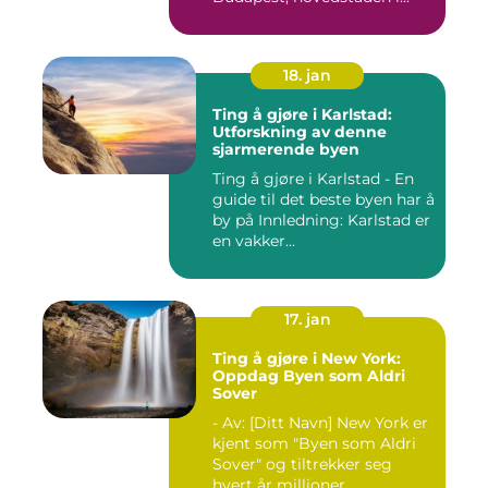
18. jan
Ting å gjøre i Karlstad:
Utforskning av denne
sjarmerende byen
Ting å gjøre i Karlstad - En
guide til det beste byen har å
by på Innledning: Karlstad er
en vakker...
17. jan
Ting å gjøre i New York:
Oppdag Byen som Aldri
Sover
- Av: [Ditt Navn] New York er
kjent som "Byen som Aldri
Sover" og tiltrekker seg
hvert år millioner...