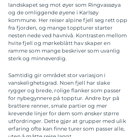
landskapet seg mot øyer som Ringvassøya
og de omliggende øyene i Karlsøy
kommune. Her reiser alpine fjell seg rett opp
fra fjorden, og mange toppturer starter
nesten nede ved havnivå. Kontrasten mellom
hvite fjell og mørkeblått hav skaper en
ramme som mange beskriver som uvanlig
sterk og minneverdig.
Samtidig gir området stor variasjon i
vanskelighetsgrad. Noen fjell har slake
rygger og brede, rolige flanker som passer
for nybegynnere på topptur. Andre byr på
brattere renner, smale partier og mer
krevende linjer for dem som ønsker større
utfordringer. Dette gjør at grupper med ulik
erfaring ofte kan finne turer som passer alle,
uten å måtte reise langt.