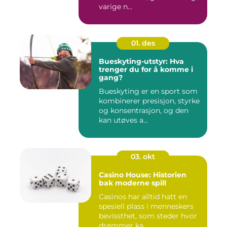
varige n...
01. des
Bueskyting-utstyr: Hva
trenger du for å komme i
gang?
Bueskyting er en sport som
kombinerer presisjon, styrke
og konsentrasjon, og den
kan utøves a...
03. okt
Casino House: Historien
bak moderne spill
Casinos har alltid hatt en
spesiell plass i menneskers
bevissthet, som steder hvor
drømmer ka...