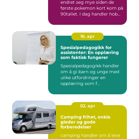
endret seg mye siden de
første pokemon kort kom på
90tallet. I dag handler hob...
16. apr
Spesialpedagogikk for
assistenter: En opplæring
som faktisk fungerer
Spesialpedagogikk handler
om å gi barn og unge med
ulike utfordringer en
opplæring som f...
02. apr
Camping frihet, enkle
gleder og gode
forberedelser
camping handler om å leve