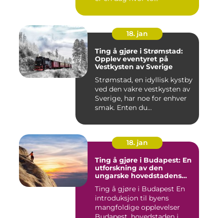
18. jan
Ting å gjøre i Strømstad:
Opplev eventyret på
Vestkysten av Sverige
Strømstad, en idyllisk kystby
ved den vakre vestkysten av
Sverige, har noe for enhver
smak. Enten du...
18. jan
Ting å gjøre i Budapest: En
utforskning av den
ungarske hovedstadens
mangfoldige opplevelser
Ting å gjøre i Budapest En
introduksjon til byens
mangfoldige opplevelser
Budapest, hovedstaden i...