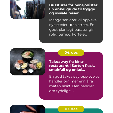
Bussturer for pensjonister:
En enkel guide til trygge
og sosiale reiser
Mange seniorer vil oppleve
nye steder uten stress. En
godt planlagt busstur gir
rolig tempo, korte e...
04. des
Takeaway fra kina-
restaurant i Sartor: Rask,
smakfull og enkel
matglede på Sotra
En god takeaway-opplevelse
handler om mer enn å få
maten raskt. Den handler
om tydelige ...
03. des