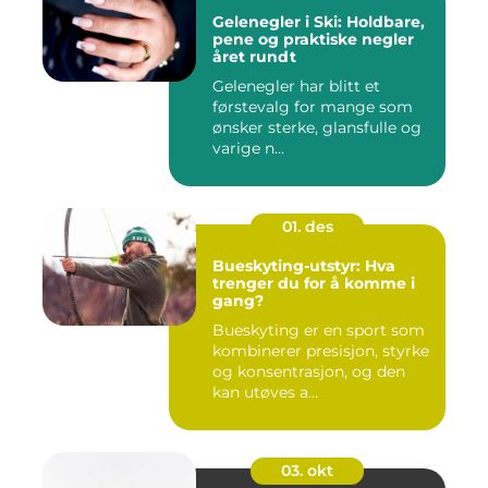
Gelenegler i Ski: Holdbare,
pene og praktiske negler
året rundt
Gelenegler har blitt et
førstevalg for mange som
ønsker sterke, glansfulle og
varige n...
01. des
Bueskyting-utstyr: Hva
trenger du for å komme i
gang?
Bueskyting er en sport som
kombinerer presisjon, styrke
og konsentrasjon, og den
kan utøves a...
03. okt