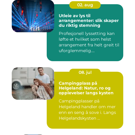
02. aug
Utleie av lys til
arrangementer: slik skaper
du riktig stemning
Profesjonell lyssetting kan
løfte et hvilket som helst
arrangement fra helt greit til
uforglemmelig....
08. jul
Campingplass på
Helgeland: Natur, ro og
opplevelser langs kysten
Campingplasser på
Helgeland handler om mer
enn en seng å sove i. Langs
Helgelandskysten ...