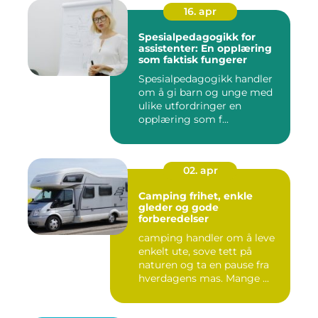
16. apr
Spesialpedagogikk for
assistenter: En opplæring
som faktisk fungerer
Spesialpedagogikk handler
om å gi barn og unge med
ulike utfordringer en
opplæring som f...
02. apr
Camping frihet, enkle
gleder og gode
forberedelser
camping handler om å leve
enkelt ute, sove tett på
naturen og ta en pause fra
hverdagens mas. Mange ...