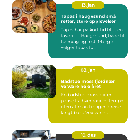
13. jan
Tapas i haugesund små
retter, store opplevelser
Tapas har på kort tid blitt en
favoritt i Haugesund, både til
hverdag og fest. Mange
velger tapas fo...
08. jan
Badstue moss fjordnær
velvære hele året
En badstue moss gir en
pause fra hverdagens tempo,
uten at man trenger å reise
langt bort. Ved vannk...
10. des