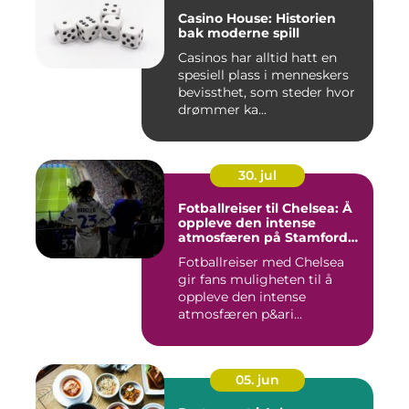
Casino House: Historien
bak moderne spill
Casinos har alltid hatt en
spesiell plass i menneskers
bevissthet, som steder hvor
drømmer ka...
30. jul
Fotballreiser til Chelsea: Å
oppleve den intense
atmosfæren på Stamford
Bridge
Fotballreiser med Chelsea
gir fans muligheten til å
oppleve den intense
atmosfæren p&ari...
05. jun