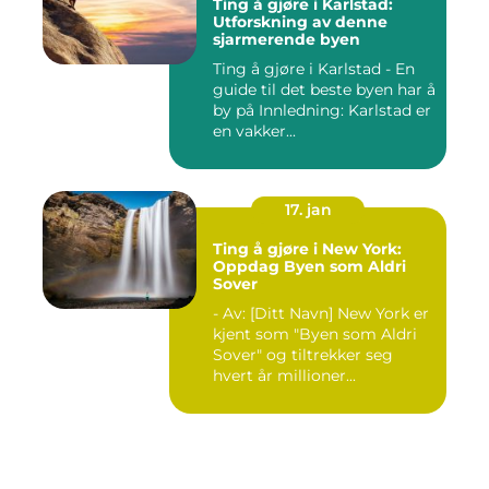
Ting å gjøre i Karlstad:
Utforskning av denne
sjarmerende byen
Ting å gjøre i Karlstad - En
guide til det beste byen har å
by på Innledning: Karlstad er
en vakker...
17. jan
Ting å gjøre i New York:
Oppdag Byen som Aldri
Sover
- Av: [Ditt Navn] New York er
kjent som "Byen som Aldri
Sover" og tiltrekker seg
hvert år millioner...