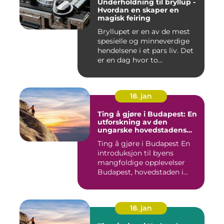
Underholdning til bryllup -
Hvordan en skaper en
magisk feiring
Bryllupet er en av de mest
spesielle og minneverdige
hendelsene i et pars liv. Det
er en dag hvor to...
18. jan
Ting å gjøre i Budapest: En
utforskning av den
ungarske hovedstadens
mangfoldige opplevelser
Ting å gjøre i Budapest En
introduksjon til byens
mangfoldige opplevelser
Budapest, hovedstaden i...
18. jan