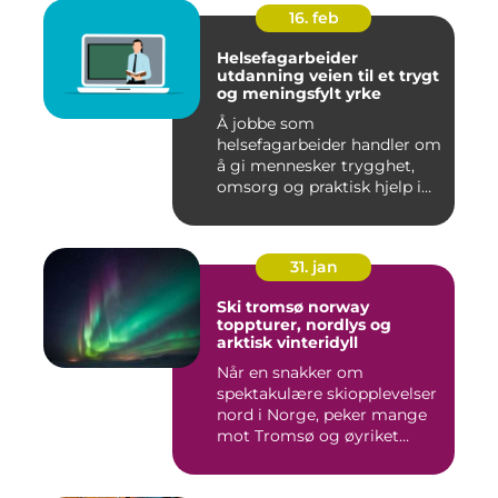
16. feb
Helsefagarbeider
utdanning veien til et trygt
og meningsfylt yrke
Å jobbe som
helsefagarbeider handler om
å gi mennesker trygghet,
omsorg og praktisk hjelp i
hverdage...
31. jan
Ski tromsø norway
toppturer, nordlys og
arktisk vinteridyll
Når en snakker om
spektakulære skiopplevelser
nord i Norge, peker mange
mot Tromsø og øyriket
rundt....