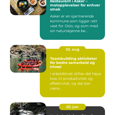
Restaurant i Asker –
matopplevelser for enhver
smak
Asker er en sjarmerende
kommune som ligger rett
vest for Oslo, og som med
sin naturskjønne be...
02. aug
Teambuilding aktiviteter
for bedre samarbeid og
trivsel
I arbeidslivet stilles det høye
krav til produktivitet og
effektivitet, og det kan
være...
02. jun