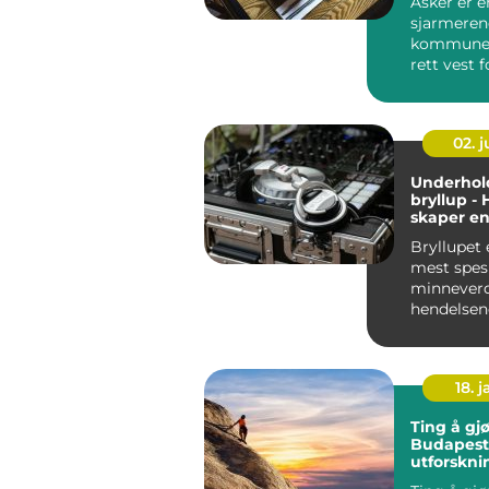
Asker er e
sjarmeren
kommune 
rett vest 
som med 
naturskjøn
02. 
Underhold
bryllup -
skaper e
feiring
Bryllupet 
mest spesi
minnever
hendelsene
liv. Det e
to...
18. j
Ting å gjø
Budapest
utforskni
ungarske