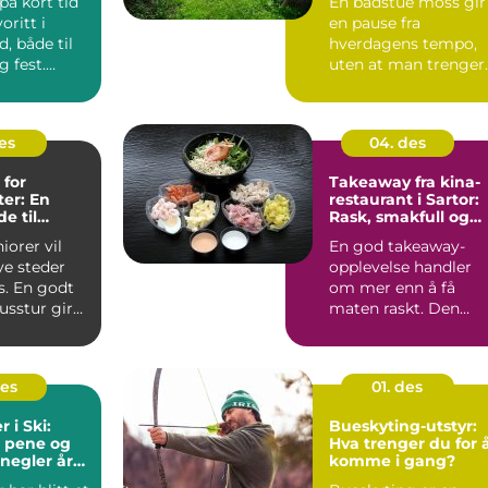
på kort tid
En badstue moss gir
oritt i
en pause fra
, både til
hverdagens tempo,
 fest.
uten at man trenger
ger tapas
reise langt bort. Ved
vannk...
des
04. des
 for
Takeaway fra kina-
ter: En
restaurant i Sartor:
e til
Rask, smakfull og
 sosiale
enkel matglede på
orer vil
En god takeaway-
Sotra
ye steder
opplevelse handler
s. En godt
om mer enn å få
usstur gir
maten raskt. Den
, korte e...
handler om tydelige .
des
01. des
 i Ski:
Bueskyting-utstyr:
, pene og
Hva trenger du for 
 negler året
komme i gang?