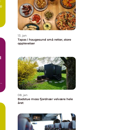
m
ve
a
13. jan
Tapas i haugesund små retter, store
opplevelser
l
08. jan
Badstue moss fjordnær velvære hele
året