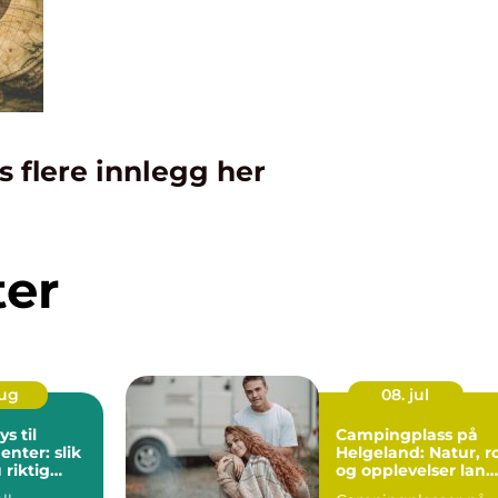
s flere innlegg her
ter
aug
08. jul
ys til
Campingplass på
nter: slik
Helgeland: Natur, r
 riktig
og opplevelser lang
kysten