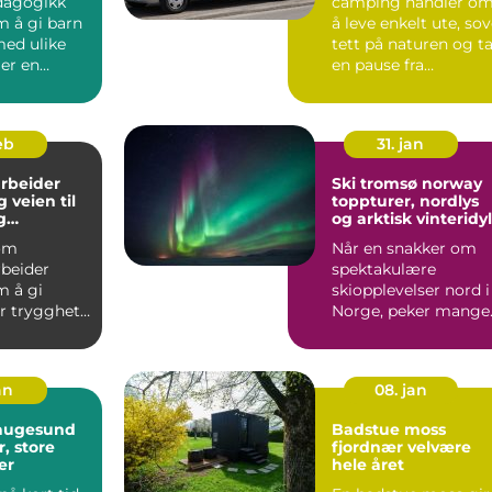
dagogikk
camping handler o
m å gi barn
å leve enkelt ute, so
ed ulike
tett på naturen og t
er en
en pause fra
som f...
hverdagens mas.
Mange ...
feb
31. jan
rbeider
Ski tromsø norway
til
toppturer, nordlys
g
og arktisk vinteridyl
lt yrke
om
Når en snakker om
rbeider
spektakulære
m å gi
skiopplevelser nord i
 trygghet,
Norge, peker mange
 praktisk
mot Tromsø og
rdage...
øyriket rundt....
an
08. jan
haugesund
Badstue moss
, store
fjordnær velvære
er
hele året