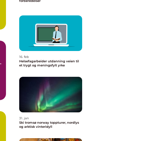
forberedelser
16. feb
Helsefagarbeider utdanning veien til
et trygt og meningsfylt yrke
31. jan
Ski tromsø norway toppturer, nordlys
og arktisk vinteridyll