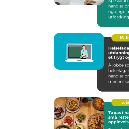
Spesialpe
handler o
og unge m
utfordring
opplæring 
16. 
Helsefaga
utdanning veien 
et trygt o
meningsfy
Å jobbe s
helsefaga
handler o
mennesker
omsorg og
hjelp i hve
13. j
Tapas i 
små retter
opplevels