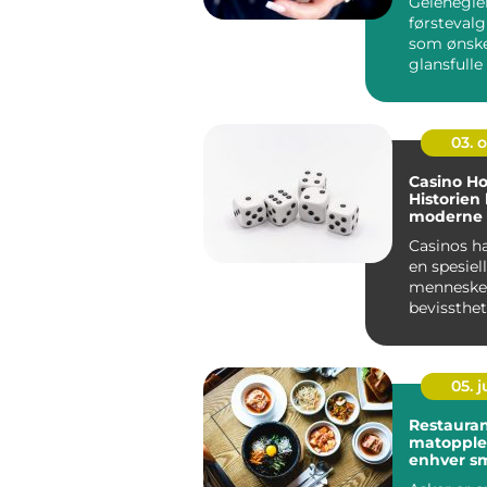
Gelenegler
førsteval
som ønske
glansfulle
n...
03. 
Casino Ho
Historien
moderne s
Casinos ha
en spesiell
menneske
bevissthe
steder hv
ka...
05. 
Restauran
matopplev
enhver s