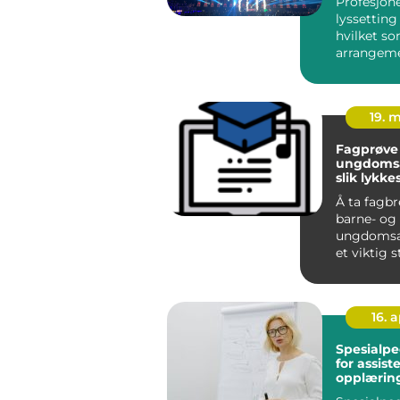
Profesjone
lyssetting
hvilket so
arrangeme
greit til
uforglemme
19. 
Fagprøve
ungdomsa
slik lykke
Å ta fagb
barne- og
ungdomsar
et viktig s
mange som
jobber med
16. 
Spesialp
for assist
opplærin
faktisk f