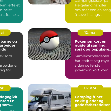
ll
Campingplasser på
 kan løfte et
Helgeland handler
m helst
om mer enn en seng
nt fra helt
å sove i. Langs
Helgelandskysten ...
lig....
mai
12. mai
 barne og
Pokemon kort en
rbeider
guide til samling,
s du
språk og populære
produkter
rev som
Samlekortverdenen
har endret seg mye
beider er
siden de første
teg for
pokemon kort kom
 allerede
på 90tallet. I dag
 barn ...
handler hob...
apr
02. apr
edagogikk
Camping frihet,
enter: En
enkle gleder og
g som
gode forberedelser
ungerer