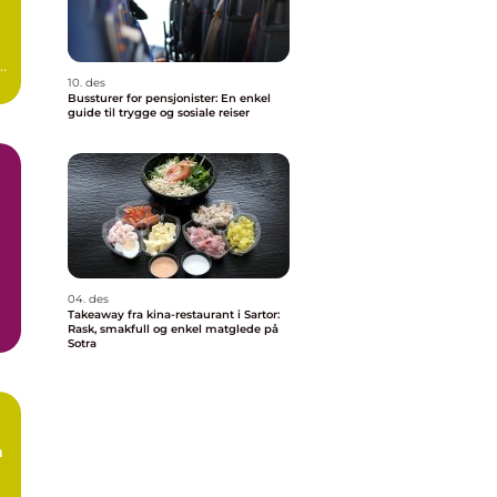
 å
10. des
Bussturer for pensjonister: En enkel
guide til trygge og sosiale reiser
04. des
Takeaway fra kina-restaurant i Sartor:
Rask, smakfull og enkel matglede på
..
Sotra
å