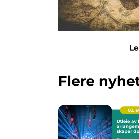
Le
Flere nyhe
02. 
Utleie av l
arrangeme
skaper du
stemning