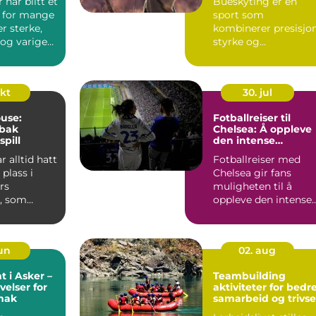
 har blitt et
Bueskyting er en
g for mange
sport som
r sterke,
kombinerer presisjon
 og varige
styrke og
konsentrasjon, og d
kan utøves a...
okt
30. jul
use:
Fotballreiser til
 bak
Chelsea: Å oppleve
pill
den intense
atmosfæren på
r alltid hatt
Fotballreiser med
Stamford Bridge
 plass i
Chelsea gir fans
rs
muligheten til å
t, som
oppleve den intense
or drømmer
atmosfæren p&ari...
jun
02. aug
t i Asker –
Teambuilding
elser for
aktiviteter for bedr
mak
samarbeid og trivse