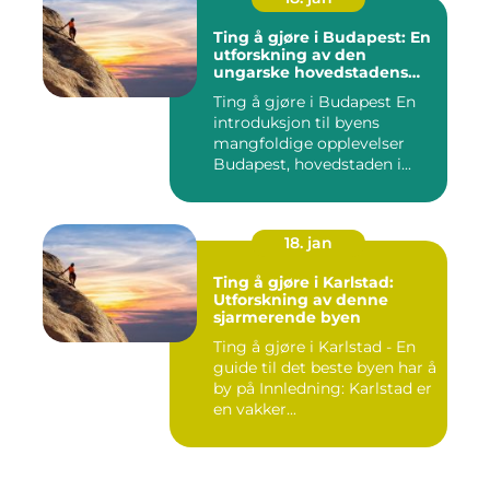
Ting å gjøre i Budapest: En
utforskning av den
ungarske hovedstadens
mangfoldige opplevelser
Ting å gjøre i Budapest En
introduksjon til byens
mangfoldige opplevelser
Budapest, hovedstaden i...
18. jan
Ting å gjøre i Karlstad:
Utforskning av denne
sjarmerende byen
Ting å gjøre i Karlstad - En
guide til det beste byen har å
by på Innledning: Karlstad er
en vakker...