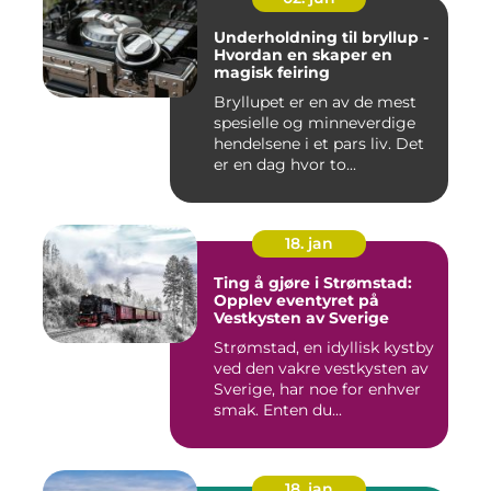
Underholdning til bryllup -
Hvordan en skaper en
magisk feiring
Bryllupet er en av de mest
spesielle og minneverdige
hendelsene i et pars liv. Det
er en dag hvor to...
18. jan
Ting å gjøre i Strømstad:
Opplev eventyret på
Vestkysten av Sverige
Strømstad, en idyllisk kystby
ved den vakre vestkysten av
Sverige, har noe for enhver
smak. Enten du...
18. jan