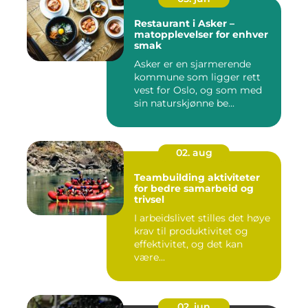
Restaurant i Asker –
matopplevelser for enhver
smak
Asker er en sjarmerende
kommune som ligger rett
vest for Oslo, og som med
sin naturskjønne be...
02. aug
Teambuilding aktiviteter
for bedre samarbeid og
trivsel
I arbeidslivet stilles det høye
krav til produktivitet og
effektivitet, og det kan
være...
02. jun