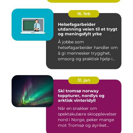
16. feb
Helsefagarbeider
utdanning veien til et trygt
og meningsfylt yrke
Å jobbe som
helsefagarbeider handler om
å gi mennesker trygghet,
omsorg og praktisk hjelp i
hverdage...
31. jan
Ski tromsø norway
toppturer, nordlys og
arktisk vinteridyll
Når en snakker om
spektakulære skiopplevelser
nord i Norge, peker mange
mot Tromsø og øyriket
rundt....