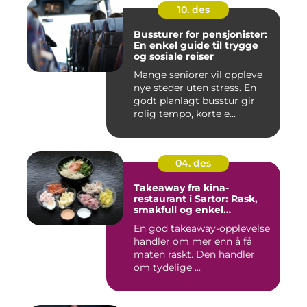
10. des
Bussturer for pensjonister:
En enkel guide til trygge
og sosiale reiser
Mange seniorer vil oppleve
nye steder uten stress. En
godt planlagt busstur gir
rolig tempo, korte e...
04. des
Takeaway fra kina-
restaurant i Sartor: Rask,
smakfull og enkel
matglede på Sotra
En god takeaway-opplevelse
handler om mer enn å få
maten raskt. Den handler
om tydelige ...