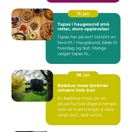
13. jan
Tapas i haugesund små
retter, store opplevelser
Tapas har på kort tid blitt en
favoritt i Haugesund, både til
hverdag og fest. Mange
velger tapas fo...
08. jan
Badstue moss fjordnær
velvære hele året
En badstue moss gir en
pause fra hverdagens tempo,
uten at man trenger å reise
langt bort. Ved vannk...