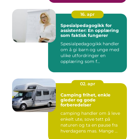
16. apr
Spesialpedagogikk for
assistenter: En opplæring
som faktisk fungerer
Spesialpedagogikk handler
om å gi barn og unge med
ulike utfordringer en
opplæring som f...
02. apr
Camping frihet, enkle
gleder og gode
forberedelser
camping handler om å leve
enkelt ute, sove tett på
naturen og ta en pause fra
hverdagens mas. Mange ...