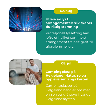
02. aug
Utleie av lys til
arrangementer: slik skaper
du riktig stemning
Profesjonell lyssetting kan
løfte et hvilket som helst
arrangement fra helt greit til
uforglemmelig....
08. jul
Campingplass på
Helgeland: Natur, ro og
opplevelser langs kysten
Campingplasser på
Helgeland handler om mer
enn en seng å sove i. Langs
Helgelandskysten ...