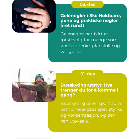
03. des
Gelenegler i Ski: Holdbare,
pene og praktiske negler
året rundt
Gelenegler har blitt et
førstevalg for mange som
ønsker sterke, glansfulle og
varige n...
01. des
Bueskyting-utstyr: Hva
trenger du for å komme i
gang?
Bueskyting er en sport som
kombinerer presisjon, styrke
og konsentrasjon, og den
kan utøves a...