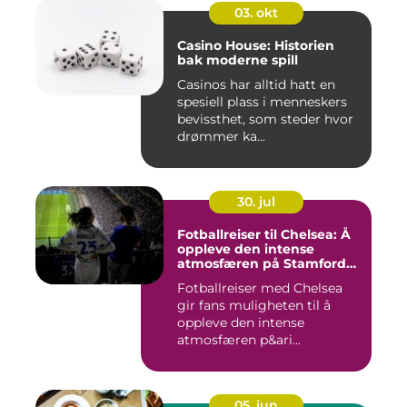
03. okt
Casino House: Historien
bak moderne spill
Casinos har alltid hatt en
spesiell plass i menneskers
bevissthet, som steder hvor
drømmer ka...
30. jul
Fotballreiser til Chelsea: Å
oppleve den intense
atmosfæren på Stamford
Bridge
Fotballreiser med Chelsea
gir fans muligheten til å
oppleve den intense
atmosfæren p&ari...
05. jun