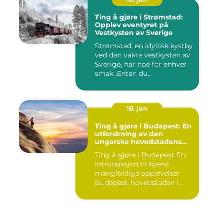
Ting å gjøre i Strømstad:
Opplev eventyret på
Vestkysten av Sverige
Strømstad, en idyllisk kystby
ved den vakre vestkysten av
Sverige, har noe for enhver
smak. Enten du...
18. jan
Ting å gjøre i Budapest: En
utforskning av den
ungarske hovedstadens
mangfoldige opplevelser
Ting å gjøre i Budapest En
introduksjon til byens
mangfoldige opplevelser
Budapest, hovedstaden i...