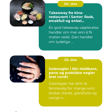
04. des
Takeaway fra kina-
restaurant i Sartor: Rask,
smakfull og enkel
matglede på Sotra
En god takeaway-opplevelse
handler om mer enn å få
maten raskt. Den handler
om tydelige ...
03. des
Gelenegler i Ski: Holdbare,
pene og praktiske negler
året rundt
Gelenegler har blitt et
førstevalg for mange som
ønsker sterke, glansfulle og
varige n...