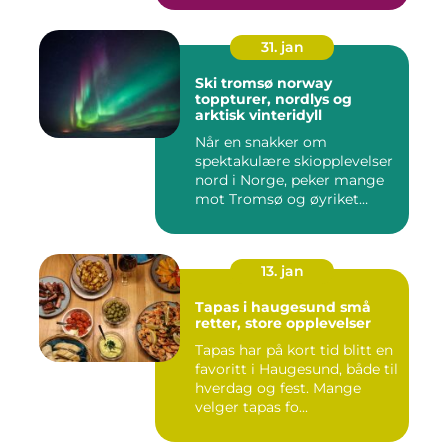
31. jan
Ski tromsø norway
toppturer, nordlys og
arktisk vinteridyll
Når en snakker om
spektakulære skiopplevelser
nord i Norge, peker mange
mot Tromsø og øyriket
rundt....
13. jan
Tapas i haugesund små
retter, store opplevelser
Tapas har på kort tid blitt en
favoritt i Haugesund, både til
hverdag og fest. Mange
velger tapas fo...