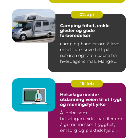
02. apr
Camping frihet, enkle
gleder og gode
forberedelser
camping handler om å leve
enkelt ute, sove tett på
naturen og ta en pause fra
hverdagens mas. Mange ...
16. feb
Helsefagarbeider
utdanning veien til et trygt
og meningsfylt yrke
Å jobbe som
helsefagarbeider handler om
å gi mennesker trygghet,
omsorg og praktisk hjelp i
hverdage...