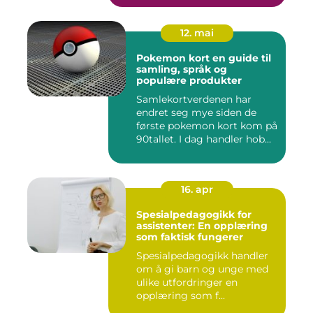
12. mai
Pokemon kort en guide til
samling, språk og
populære produkter
Samlekortverdenen har
endret seg mye siden de
første pokemon kort kom på
90tallet. I dag handler hob...
16. apr
Spesialpedagogikk for
assistenter: En opplæring
som faktisk fungerer
Spesialpedagogikk handler
om å gi barn og unge med
ulike utfordringer en
opplæring som f...