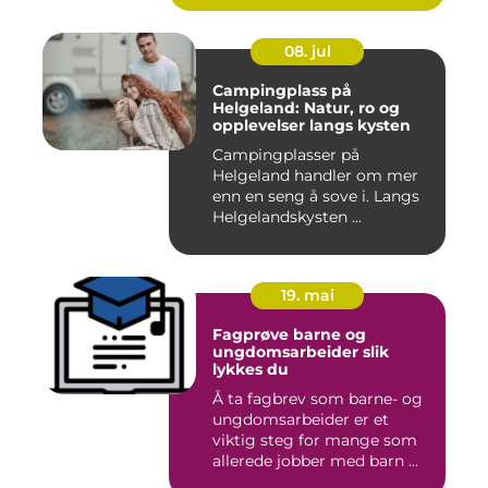
08. jul
Campingplass på
Helgeland: Natur, ro og
opplevelser langs kysten
Campingplasser på
Helgeland handler om mer
enn en seng å sove i. Langs
Helgelandskysten ...
19. mai
Fagprøve barne og
ungdomsarbeider slik
lykkes du
Å ta fagbrev som barne- og
ungdomsarbeider er et
viktig steg for mange som
allerede jobber med barn ...