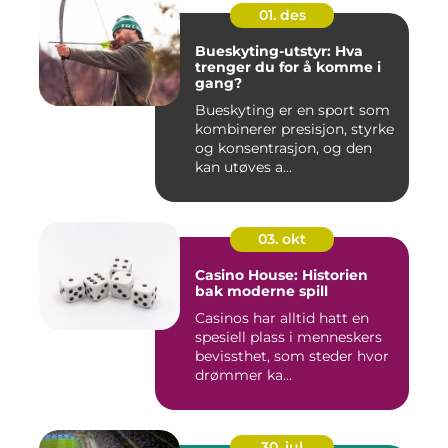
01. des
Bueskyting-utstyr: Hva
trenger du for å komme i
gang?
Bueskyting er en sport som
kombinerer presisjon, styrke
og konsentrasjon, og den
kan utøves a...
03. okt
Casino House: Historien
bak moderne spill
Casinos har alltid hatt en
spesiell plass i menneskers
bevissthet, som steder hvor
drømmer ka...
30. jul