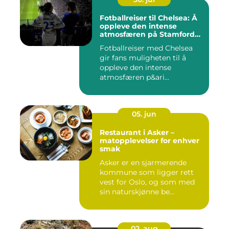
Fotballreiser til Chelsea: Å
oppleve den intense
atmosfæren på Stamford
Bridge
Fotballreiser med Chelsea
gir fans muligheten til å
oppleve den intense
atmosfæren p&ari...
05. jun
Restaurant i Asker –
matopplevelser for enhver
smak
Asker er en sjarmerende
kommune som ligger rett
vest for Oslo, og som med
sin naturskjønne be...
02. aug