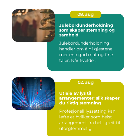
08. aug
Julebordunderholdning
som skaper stemning og
samhold
Julebordunderholdning
handler om å gi gjestene
mer enn god mat og fine
taler. Når kvelde...
02. aug
Utleie av lys til
arrangementer: slik skaper
du riktig stemning
Profesjonell lyssetting kan
løfte et hvilket som helst
arrangement fra helt greit til
uforglemmelig....