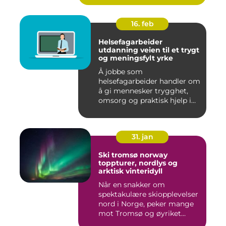
16. feb
Helsefagarbeider
utdanning veien til et trygt
og meningsfylt yrke
Å jobbe som
helsefagarbeider handler om
å gi mennesker trygghet,
omsorg og praktisk hjelp i
hverdage...
31. jan
Ski tromsø norway
toppturer, nordlys og
arktisk vinteridyll
Når en snakker om
spektakulære skiopplevelser
nord i Norge, peker mange
mot Tromsø og øyriket
rundt....