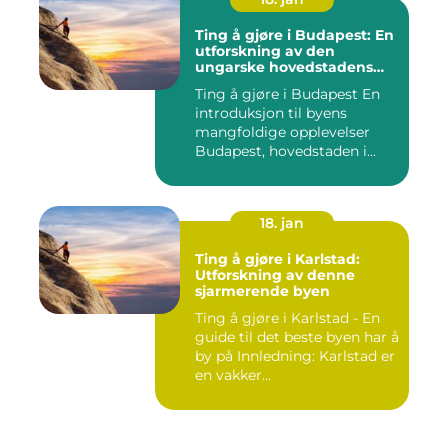
Ting å gjøre i Budapest: En
utforskning av den
ungarske hovedstadens
mangfoldige opplevelser
Ting å gjøre i Budapest En
introduksjon til byens
mangfoldige opplevelser
Budapest, hovedstaden i...
18. jan
Ting å gjøre i Karlstad:
Utforskning av denne
sjarmerende byen
Ting å gjøre i Karlstad - En
guide til det beste byen har å
by på Innledning: Karlstad er
en vakker...