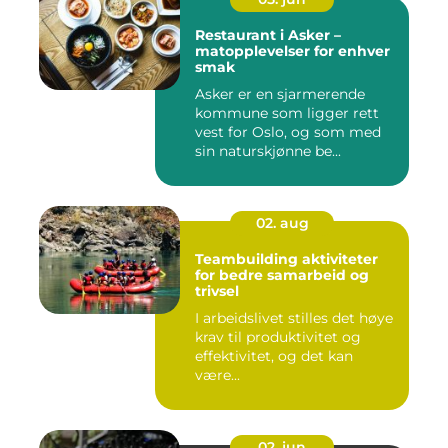
Restaurant i Asker –
matopplevelser for enhver
smak
Asker er en sjarmerende
kommune som ligger rett
vest for Oslo, og som med
sin naturskjønne be...
02. aug
Teambuilding aktiviteter
for bedre samarbeid og
trivsel
I arbeidslivet stilles det høye
krav til produktivitet og
effektivitet, og det kan
være...
02. jun