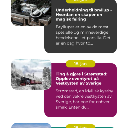
Underholdning til bryllup -
Hvordan en skaper en
magisk feiring
Bryllupet er en av de mest
spesielle og minneverdige
hendelsene i et pars liv. Det
er en dag hvor to...
18. jan
Ting å gjøre i Strømstad:
Opplev eventyret på
Vestkysten av Sverige
Strømstad, en idyllisk kystby
ved den vakre vestkysten av
Sverige, har noe for enhver
smak. Enten du...
18. jan