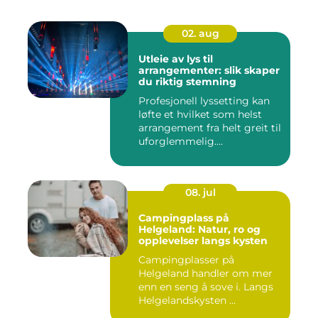
02. aug
Utleie av lys til
arrangementer: slik skaper
du riktig stemning
Profesjonell lyssetting kan
løfte et hvilket som helst
arrangement fra helt greit til
uforglemmelig....
08. jul
Campingplass på
Helgeland: Natur, ro og
opplevelser langs kysten
Campingplasser på
Helgeland handler om mer
enn en seng å sove i. Langs
Helgelandskysten ...