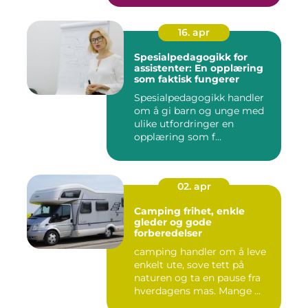
16. apr
Spesialpedagogikk for
assistenter: En opplæring
som faktisk fungerer
Spesialpedagogikk handler
om å gi barn og unge med
ulike utfordringer en
opplæring som f...
02. apr
Camping frihet, enkle
gleder og gode
forberedelser
camping handler om å leve
enkelt ute, sove tett på
naturen og ta en pause fra
hverdagens mas. Mange ...