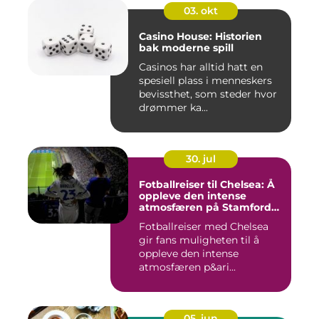
03. okt
Casino House: Historien
bak moderne spill
Casinos har alltid hatt en
spesiell plass i menneskers
bevissthet, som steder hvor
drømmer ka...
30. jul
Fotballreiser til Chelsea: Å
oppleve den intense
atmosfæren på Stamford
Bridge
Fotballreiser med Chelsea
gir fans muligheten til å
oppleve den intense
atmosfæren p&ari...
05. jun