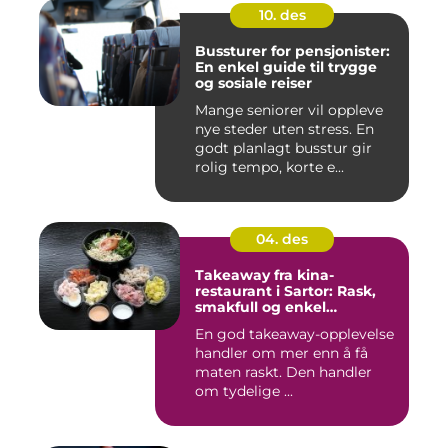
10. des
Bussturer for pensjonister:
En enkel guide til trygge
og sosiale reiser
Mange seniorer vil oppleve
nye steder uten stress. En
godt planlagt busstur gir
rolig tempo, korte e...
04. des
Takeaway fra kina-
restaurant i Sartor: Rask,
smakfull og enkel
matglede på Sotra
En god takeaway-opplevelse
handler om mer enn å få
maten raskt. Den handler
om tydelige ...