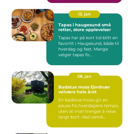
13. jan
Tapas i haugesund små
retter, store opplevelser
Tapas har på kort tid blitt en
favoritt i Haugesund, både til
hverdag og fest. Mange
velger tapas fo...
08. jan
Badstue moss fjordnær
velvære hele året
En badstue moss gir en
pause fra hverdagens tempo,
uten at man trenger å reise
langt bort. Ved vannk...