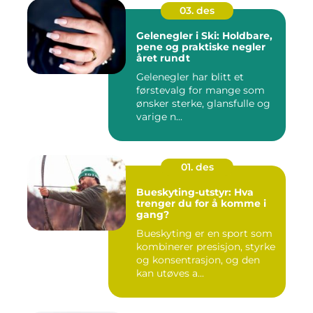
03. des
Gelenegler i Ski: Holdbare,
pene og praktiske negler
året rundt
Gelenegler har blitt et
førstevalg for mange som
ønsker sterke, glansfulle og
varige n...
01. des
Bueskyting-utstyr: Hva
trenger du for å komme i
gang?
Bueskyting er en sport som
kombinerer presisjon, styrke
og konsentrasjon, og den
kan utøves a...