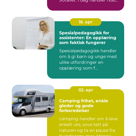
90tallet. I dag handler hob...
16. apr
Spesialpedagogikk for
assistenter: En opplæring
som faktisk fungerer
Spesialpedagogikk handler
om å gi barn og unge med
ulike utfordringer en
opplæring som f...
02. apr
Camping frihet, enkle
gleder og gode
forberedelser
camping handler om å leve
enkelt ute, sove tett på
naturen og ta en pause fra