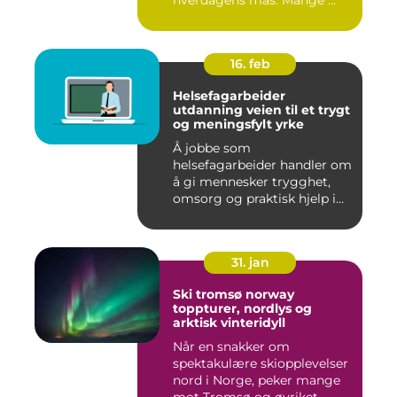
hverdagens mas. Mange ...
16. feb
Helsefagarbeider
utdanning veien til et trygt
og meningsfylt yrke
Å jobbe som
helsefagarbeider handler om
å gi mennesker trygghet,
omsorg og praktisk hjelp i
hverdage...
31. jan
Ski tromsø norway
toppturer, nordlys og
arktisk vinteridyll
Når en snakker om
spektakulære skiopplevelser
nord i Norge, peker mange