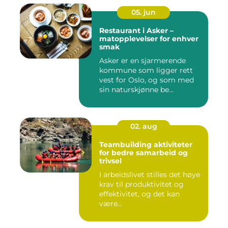
05. jun
Restaurant i Asker –
matopplevelser for enhver
smak
Asker er en sjarmerende
kommune som ligger rett
vest for Oslo, og som med
sin naturskjønne be...
02. aug
Teambuilding aktiviteter
for bedre samarbeid og
trivsel
I arbeidslivet stilles det høye
krav til produktivitet og
effektivitet, og det kan
være...