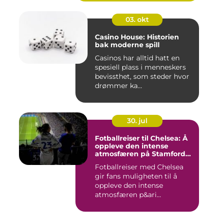
03. okt
Casino House: Historien
bak moderne spill
Casinos har alltid hatt en
spesiell plass i menneskers
bevissthet, som steder hvor
drømmer ka...
30. jul
Fotballreiser til Chelsea: Å
oppleve den intense
atmosfæren på Stamford
Bridge
Fotballreiser med Chelsea
gir fans muligheten til å
oppleve den intense
atmosfæren p&ari...