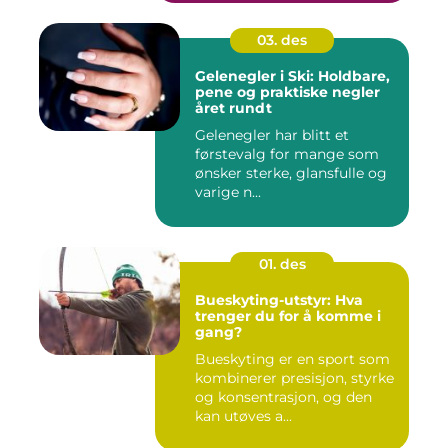
03. des
Gelenegler i Ski: Holdbare,
pene og praktiske negler
året rundt
Gelenegler har blitt et
førstevalg for mange som
ønsker sterke, glansfulle og
varige n...
01. des
Bueskyting-utstyr: Hva
trenger du for å komme i
gang?
Bueskyting er en sport som
kombinerer presisjon, styrke
og konsentrasjon, og den
kan utøves a...