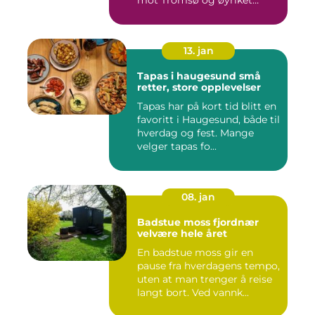
mot Tromsø og øyriket
rundt....
13. jan
Tapas i haugesund små
retter, store opplevelser
Tapas har på kort tid blitt en
favoritt i Haugesund, både til
hverdag og fest. Mange
velger tapas fo...
08. jan
Badstue moss fjordnær
velvære hele året
En badstue moss gir en
pause fra hverdagens tempo,
uten at man trenger å reise
langt bort. Ved vannk...