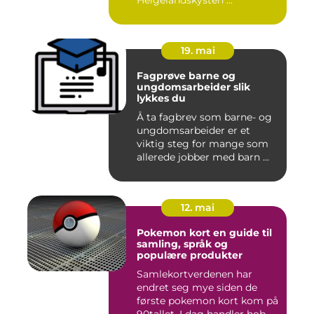
Helgelandskysten ...
19. mai
Fagprøve barne og
ungdomsarbeider slik
lykkes du
Å ta fagbrev som barne- og
ungdomsarbeider er et
viktig steg for mange som
allerede jobber med barn ...
12. mai
Pokemon kort en guide til
samling, språk og
populære produkter
Samlekortverdenen har
endret seg mye siden de
første pokemon kort kom på