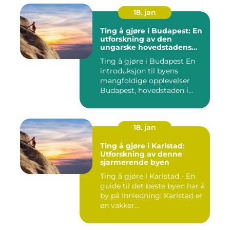
18. jan
Ting å gjøre i Budapest: En
utforskning av den
ungarske hovedstadens
mangfoldige opplevelser
Ting å gjøre i Budapest En
introduksjon til byens
mangfoldige opplevelser
Budapest, hovedstaden i...
18. jan
Ting å gjøre i Karlstad:
Utforskning av denne
sjarmerende byen
Ting å gjøre i Karlstad - En
guide til det beste byen har å
by på Innledning: Karlstad er
en vakker...