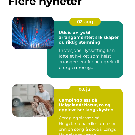
Flere nyheter
02. aug
Utleie av lys til
arrangementer: slik skaper
du riktig stemning
Profesjonell lyssetting kan
løfte et hvilket som helst
arrangement fra helt greit til
uforglemmelig....
08. jul
Campingplass på
Helgeland: Natur, ro og
opplevelser langs kysten
Campingplasser på
Helgeland handler om mer
enn en seng å sove i. Langs