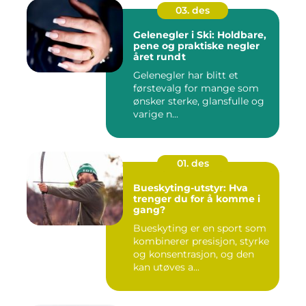
03. des
Gelenegler i Ski: Holdbare,
pene og praktiske negler
året rundt
Gelenegler har blitt et
førstevalg for mange som
ønsker sterke, glansfulle og
varige n...
01. des
Bueskyting-utstyr: Hva
trenger du for å komme i
gang?
Bueskyting er en sport som
kombinerer presisjon, styrke
og konsentrasjon, og den
kan utøves a...