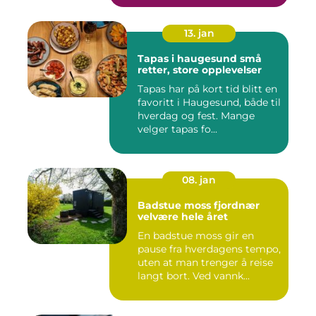
13. jan
Tapas i haugesund små
retter, store opplevelser
Tapas har på kort tid blitt en
favoritt i Haugesund, både til
hverdag og fest. Mange
velger tapas fo...
08. jan
Badstue moss fjordnær
velvære hele året
En badstue moss gir en
pause fra hverdagens tempo,
uten at man trenger å reise
langt bort. Ved vannk...