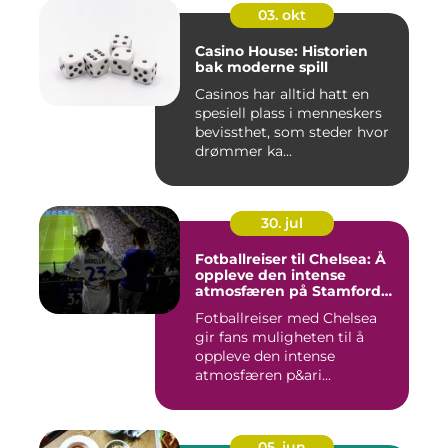
03. okt
Casino House: Historien
bak moderne spill
Casinos har alltid hatt en
spesiell plass i menneskers
bevissthet, som steder hvor
drømmer ka...
30. jul
Fotballreiser til Chelsea: Å
oppleve den intense
atmosfæren på Stamford
Bridge
Fotballreiser med Chelsea
gir fans muligheten til å
oppleve den intense
atmosfæren p&ari...
05. jun