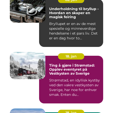
Underholdning til bryllup -
Hvordan en skaper en
magisk feiring
Bryllupet er en av de mest
spesielle og minneverdige
hendelsene i et pars liv. Det
er en dag hvor to...
18. jan
Ting å gjøre i Strømstad:
Opplev eventyret på
Vestkysten av Sverige
Strømstad, en idyllisk kystby
ved den vakre vestkysten av
Sverige, har noe for enhver
smak. Enten du...
18. jan