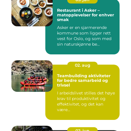
Restaurant i Asker –
matopplevelser for enhver
smak
Asker er en sjarmerende
kommune som ligger rett
vest for Oslo, og som med
sin naturskjønne be...
02. aug
Teambuilding aktiviteter
for bedre samarbeid og
trivsel
I arbeidslivet stilles det høye
krav til produktivitet og
effektivitet, og det kan
være...
02. jun