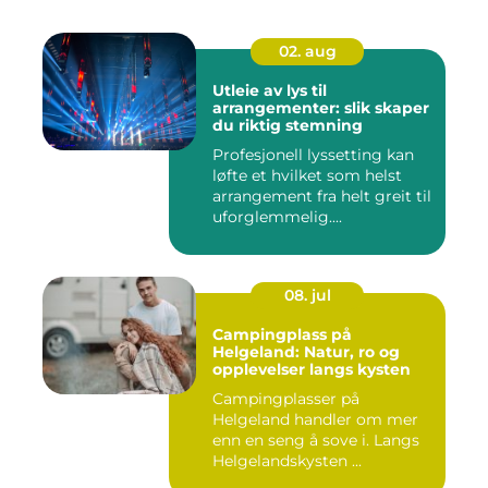
02. aug
Utleie av lys til
arrangementer: slik skaper
du riktig stemning
Profesjonell lyssetting kan
løfte et hvilket som helst
arrangement fra helt greit til
uforglemmelig....
08. jul
Campingplass på
Helgeland: Natur, ro og
opplevelser langs kysten
Campingplasser på
Helgeland handler om mer
enn en seng å sove i. Langs
Helgelandskysten ...