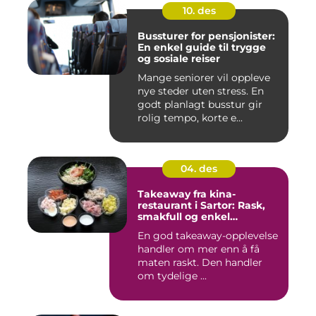
10. des
Bussturer for pensjonister:
En enkel guide til trygge
og sosiale reiser
Mange seniorer vil oppleve
nye steder uten stress. En
godt planlagt busstur gir
rolig tempo, korte e...
04. des
Takeaway fra kina-
restaurant i Sartor: Rask,
smakfull og enkel
matglede på Sotra
En god takeaway-opplevelse
handler om mer enn å få
maten raskt. Den handler
om tydelige ...