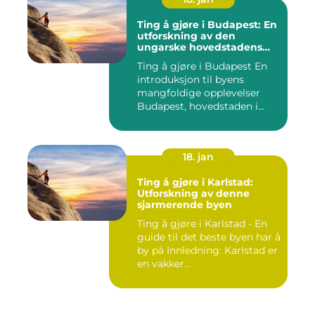
Ting å gjøre i Budapest: En
utforskning av den
ungarske hovedstadens
mangfoldige opplevelser
Ting å gjøre i Budapest En
introduksjon til byens
mangfoldige opplevelser
Budapest, hovedstaden i...
18. jan
Ting å gjøre i Karlstad:
Utforskning av denne
sjarmerende byen
Ting å gjøre i Karlstad - En
guide til det beste byen har å
by på Innledning: Karlstad er
en vakker...