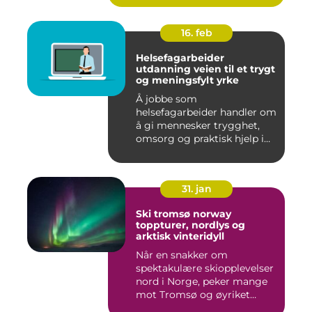
16. feb
Helsefagarbeider
utdanning veien til et trygt
og meningsfylt yrke
Å jobbe som
helsefagarbeider handler om
å gi mennesker trygghet,
omsorg og praktisk hjelp i
hverdage...
31. jan
Ski tromsø norway
toppturer, nordlys og
arktisk vinteridyll
Når en snakker om
spektakulære skiopplevelser
nord i Norge, peker mange
mot Tromsø og øyriket
rundt....