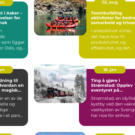
jun
02. aug
t i Asker –
Teambuilding
elser for
aktiviteter for bedr
mak
samarbeid og trivse
n
I arbeidslivet stilles
de
det høye krav til
som ligger
produktivitet og
for Oslo, og
effektivitet, og det
sin
kan være...
ne be...
jun
18. jan
ning til
Ting å gjøre i
 Hvordan en
Strømstad: Opplev
n magisk
eventyret på
Vestkysten av
er en av de
Strømstad, en idyllis
Sverige
elle og
kystby ved den vakr
dige
vestkysten av Sverig
 i et pars
har noe for enhver
r en dag hvor
smak. Enten du...