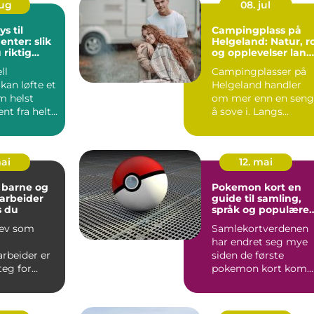
aug
08. jul
ys til
Campingplass på
nter: slik
Helgeland: Natur, r
 riktig
og opplevelser lang
kysten
ll
Campingplasser på
 kan løfte et
Helgeland handler
m helst
om mer enn en seng
nt fra helt
å sove i. Langs
Helgelandskysten ...
lig....
mai
12. mai
 barne og
Pokemon kort en
rbeider
guide til samling,
s du
språk og populære
produkter
rev som
Samlekortverdenen
har endret seg mye
beider er
siden de første
teg for
pokemon kort kom
 allerede
på 90tallet. I dag
 barn ...
handler hob...