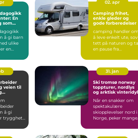
apr
02. apr
edagogikk
Camping frihet,
enter: En
enkle gleder og
g som
gode forberedelser
ungerer
dagogikk
camping handler o
m å gi barn
å leve enkelt ute, so
ed ulike
tett på naturen og t
er en
en pause fra
som f...
hverdagens mas.
Mange ...
feb
31. jan
rbeider
Ski tromsø norway
til
toppturer, nordlys
g
og arktisk vinteridyl
lt yrke
om
Når en snakker om
rbeider
spektakulære
m å gi
skiopplevelser nord i
 trygghet,
Norge, peker mange
 praktisk
mot Tromsø og
rdage...
øyriket rundt....