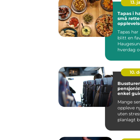
13. j
Tapas i 
små retter
opplevels
Tapas har 
blitt en fav
Haugesund
hverdag og
Mange vel
fo...
10. 
Bussturer
pensjonis
enkel guid
trygge og
Mange seni
reiser
oppleve n
uten stres
planlagt b
rolig tempo