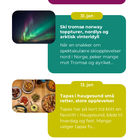
31. jan
Ski tromsø norway
toppturer, nordlys og
arktisk vinteridyll
Når en snakker om
spektakulære skiopplevelser
nord i Norge, peker mange
mot Tromsø og øyriket
rundt....
13. jan
Tapas i haugesund små
retter, store opplevelser
Tapas har på kort tid blitt en
favoritt i Haugesund, både til
hverdag og fest. Mange
velger tapas fo...