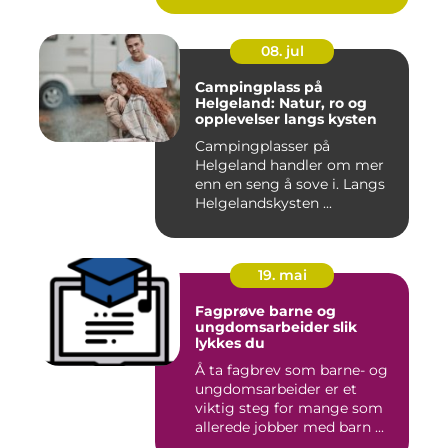
08. jul
Campingplass på
Helgeland: Natur, ro og
opplevelser langs kysten
Campingplasser på
Helgeland handler om mer
enn en seng å sove i. Langs
Helgelandskysten ...
19. mai
Fagprøve barne og
ungdomsarbeider slik
lykkes du
Å ta fagbrev som barne- og
ungdomsarbeider er et
viktig steg for mange som
allerede jobber med barn ...