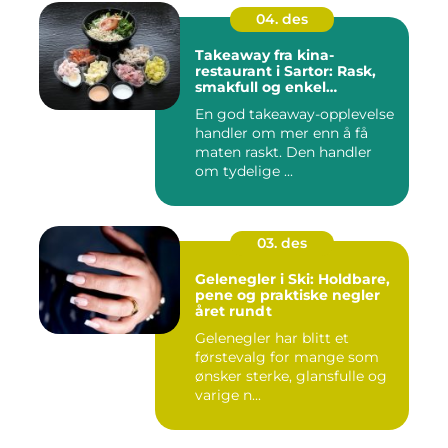
04. des
Takeaway fra kina-
restaurant i Sartor: Rask,
smakfull og enkel
matglede på Sotra
En god takeaway-opplevelse
handler om mer enn å få
maten raskt. Den handler
om tydelige ...
03. des
Gelenegler i Ski: Holdbare,
pene og praktiske negler
året rundt
Gelenegler har blitt et
førstevalg for mange som
ønsker sterke, glansfulle og
varige n...