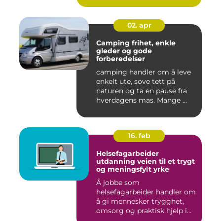
02. apr
Camping frihet, enkle
gleder og gode
forberedelser
camping handler om å leve
enkelt ute, sove tett på
naturen og ta en pause fra
hverdagens mas. Mange ...
16. feb
Helsefagarbeider
utdanning veien til et trygt
og meningsfylt yrke
Å jobbe som
helsefagarbeider handler om
å gi mennesker trygghet,
omsorg og praktisk hjelp i
hverdage...