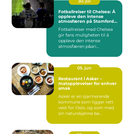
30. jul
Fotballreiser til Chelsea: Å
oppleve den intense
atmosfæren på Stamford
Bridge
Fotballreiser med Chelsea
gir fans muligheten til å
oppleve den intense
atmosfæren p&ari...
05. jun
Restaurant i Asker –
matopplevelser for enhver
smak
Asker er en sjarmerende
kommune som ligger rett
vest for Oslo, og som med
sin naturskjønne be...