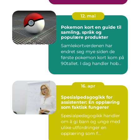
12. mai
Pokemon kort en guide til
samling, språk og
populære produkter
Samlekortverdenen har
endret seg mye siden de
første pokemon kort kom på
90tallet. I dag handler hob...
16. apr
Spesialpedagogikk for
assistenter: En opplæring
som faktisk fungerer
Spesialpedagogikk handler
om å gi barn og unge med
ulike utfordringer en
opplæring som f...