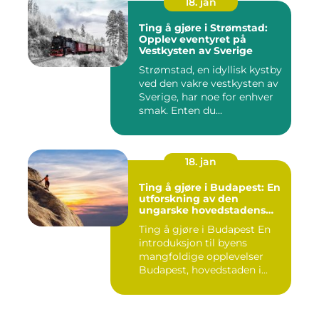
18. jan
Ting å gjøre i Strømstad:
Opplev eventyret på
Vestkysten av Sverige
Strømstad, en idyllisk kystby
ved den vakre vestkysten av
Sverige, har noe for enhver
smak. Enten du...
18. jan
Ting å gjøre i Budapest: En
utforskning av den
ungarske hovedstadens
mangfoldige opplevelser
Ting å gjøre i Budapest En
introduksjon til byens
mangfoldige opplevelser
Budapest, hovedstaden i...