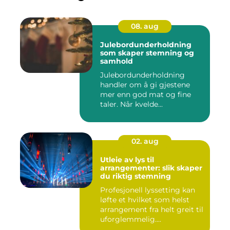
08. aug
Julebordunderholdning
som skaper stemning og
samhold
Julebordunderholdning
handler om å gi gjestene
mer enn god mat og fine
taler. Når kvelde...
02. aug
Utleie av lys til
arrangementer: slik skaper
du riktig stemning
Profesjonell lyssetting kan
løfte et hvilket som helst
arrangement fra helt greit til
uforglemmelig....