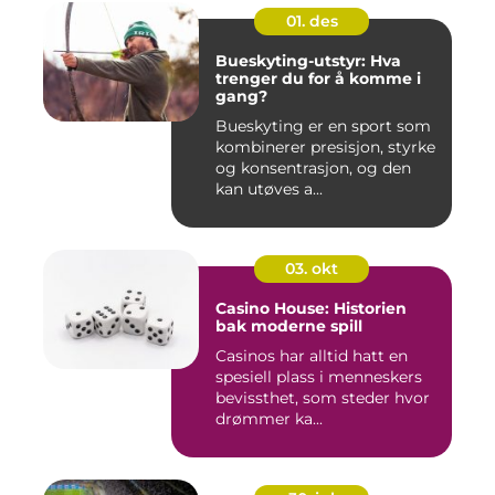
01. des
Bueskyting-utstyr: Hva
trenger du for å komme i
gang?
Bueskyting er en sport som
kombinerer presisjon, styrke
og konsentrasjon, og den
kan utøves a...
03. okt
Casino House: Historien
bak moderne spill
Casinos har alltid hatt en
spesiell plass i menneskers
bevissthet, som steder hvor
drømmer ka...