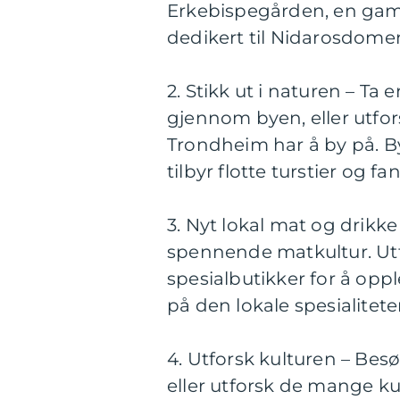
Erkebispegården, en ga
dedikert til Nidarosdomen
2. Stikk ut i naturen – Ta
gjennom byen, eller utf
Trondheim har å by på. B
tilbyr flotte turstier og f
3. Nyt lokal mat og drikk
spennende matkultur. Utf
spesialbutikker for å opp
på den lokale spesialitete
4. Utforsk kulturen – Bes
eller utforsk de mange ku