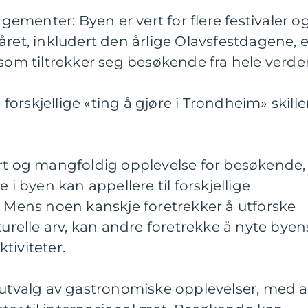
ngementer: Byen er vert for flere festivaler o
året, inkludert den årlige Olavsfestdagene, 
 som tiltrekker seg besøkende fra hele verde
orskjellige «ting å gjøre i Trondheim» skille
ert og mangfoldig opplevelse for besøkende,
 i byen kan appellere til forskjellige
. Mens noen kanskje foretrekker å utforske
turelle arv, kan andre foretrekke å nyte byen
tiviteter.
 utvalg av gastronomiske opplevelser, med a