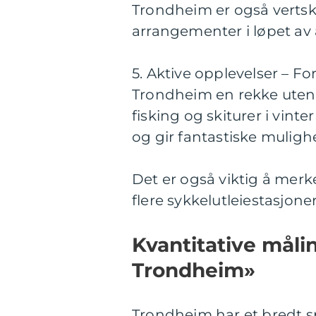
Trondheim er også vertska
arrangementer i løpet av 
5. Aktive opplevelser – Fo
Trondheim en rekke utend
fisking og skiturer i vint
og gir fantastiske mulighete
Det er også viktig å merk
flere sykkelutleiestasjone
Kvantitative målin
Trondheim»
Trondheim har et bredt sp