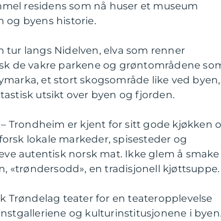
mmel residens som nå huser et museum
 og byens historie.
 en tur langs Nidelven, elva som renner
orsk de vakre parkene og grøntområdene so
ymarka, et stort skogsområde like ved byen,
antastisk utsikt over byen og fjorden.
e – Trondheim er kjent for sitt gode kjøkken 
orsk lokale markeder, spisesteder og
leve autentisk norsk mat. Ikke glem å smake
n, «trøndersodd», en tradisjonell kjøttsuppe.
øk Trøndelag teater for en teateropplevelse
nstgalleriene og kulturinstitusjonene i byen