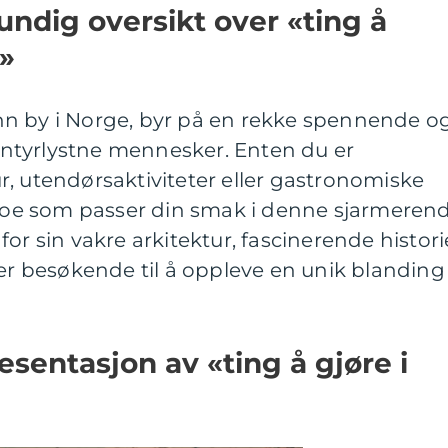
undig oversikt over «ting å
»
n by i Norge, byr på en rekke spennende o
eventyrlystne mennesker. Enten du er
tur, utendørsaktiviteter eller gastronomiske
e noe som passer din smak i denne sjarmeren
or sin vakre arkitektur, fascinerende histori
rer besøkende til å oppleve en unik blanding
sentasjon av «ting å gjøre i