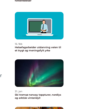
forberedelser
16. feb
Helsefagarbeider utdanning veien til
et trygt og meningsfylt yrke
r
31. jan
Ski tromsø norway toppturer, nordlys
og arktisk vinteridyll