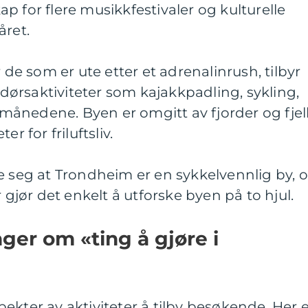
p for flere musikkfestivaler og kulturelle
året.
r de som er ute etter et adrenalinrush, tilbyr
ørsaktiviteter som kajakkpadling, sykling,
ermånedene. Byen er omgitt av fjorder og fjell
r for friluftsliv.
e seg at Trondheim er en sykkelvennlig by, 
r gjør det enkelt å utforske byen på to hjul.
ger om «ting å gjøre i
ekter av aktiviteter å tilby besøkende. Her 