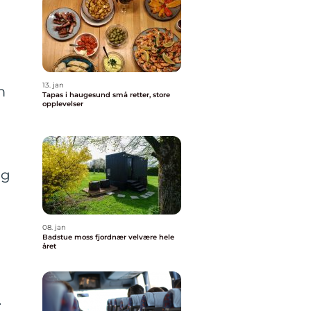
13. jan
m
Tapas i haugesund små retter, store
opplevelser
og
08. jan
Badstue moss fjordnær velvære hele
året
.