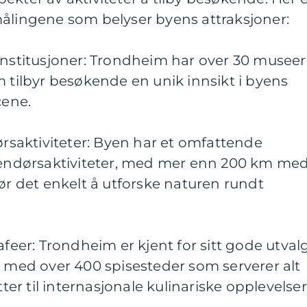
målingene som belyser byens attraksjoner:
institusjoner: Trondheim har over 30 museer
m tilbyr besøkende en unik innsikt i byens
cene.
dørsaktiviteter: Byen har et omfattende
utendørsaktiviteter, med mer enn 200 km me
jør det enkelt å utforske naturen rundt
afeer: Trondheim er kjent for sitt gode utval
, med over 400 spisesteder som serverer alt
tter til internasjonale kulinariske opplevelser