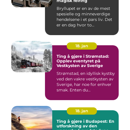
magisk feiring
Bryllupet er en av de mest
spesielle og minneverdige
hendelsene i et pars liv. Det
er en dag hvor to...
18. jan
Ting å gjøre i Strømstad:
Opplev eventyret på
Vestkysten av Sverige
Strømstad, en idyllisk kystby
ved den vakre vestkysten av
Sverige, har noe for enhver
smak. Enten du...
18. jan
Ting å gjøre i Budapest: En
utforskning av den