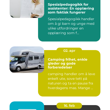
Spesialpedagogikk for
assistenter: En opplæring
som faktisk fungerer
Spesialpedagogikk handler
om å gi barn og unge med
ulike utfordringer en
opplæring som f...
02. apr
Camping frihet, enkle
gleder og gode
forberedelser
camping handler om å leve
enkelt ute, sove tett på
naturen og ta en pause fra
hverdagens mas. Mange ...
16. feb