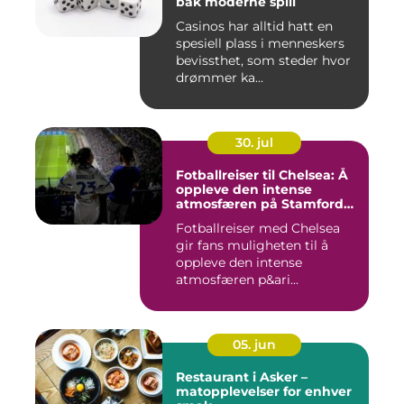
bak moderne spill
Casinos har alltid hatt en
spesiell plass i menneskers
bevissthet, som steder hvor
drømmer ka...
30. jul
Fotballreiser til Chelsea: Å
oppleve den intense
atmosfæren på Stamford
Bridge
Fotballreiser med Chelsea
gir fans muligheten til å
oppleve den intense
atmosfæren p&ari...
05. jun
Restaurant i Asker –
matopplevelser for enhver