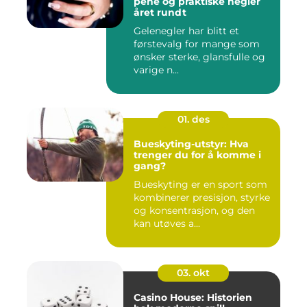
pene og praktiske negler
året rundt
Gelenegler har blitt et
førstevalg for mange som
ønsker sterke, glansfulle og
varige n...
01. des
Bueskyting-utstyr: Hva
trenger du for å komme i
gang?
Bueskyting er en sport som
kombinerer presisjon, styrke
og konsentrasjon, og den
kan utøves a...
03. okt
Casino House: Historien