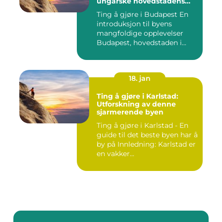
ungarske hovedstadens
mangfoldige opplevelser
Ting å gjøre i Budapest En
introduksjon til byens
mangfoldige opplevelser
Budapest, hovedstaden i...
18. jan
Ting å gjøre i Karlstad:
Utforskning av denne
sjarmerende byen
Ting å gjøre i Karlstad - En
guide til det beste byen har å
by på Innledning: Karlstad er
en vakker...