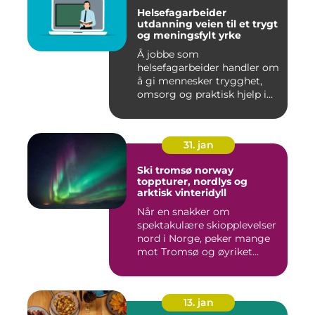
Helsefagarbeider
utdanning veien til et trygt
og meningsfylt yrke
Å jobbe som
helsefagarbeider handler om
å gi mennesker trygghet,
omsorg og praktisk hjelp i
hverdage...
31. jan
Ski tromsø norway
toppturer, nordlys og
arktisk vinteridyll
Når en snakker om
spektakulære skiopplevelser
nord i Norge, peker mange
mot Tromsø og øyriket
rundt....
13. jan