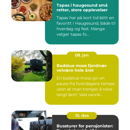
Tapas i haugesund små
retter, store opplevelser
Tapas har på kort tid blitt en
favoritt i Haugesund, både til
hverdag og fest. Mange
velger tapas fo...
08. jan
Badstue moss fjordnær
velvære hele året
En badstue moss gir en
pause fra hverdagens tempo,
uten at man trenger å reise
langt bort. Ved vannk...
10. des
Bussturer for pensjonister: