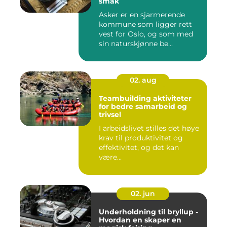
smak
Asker er en sjarmerende
kommune som ligger rett
vest for Oslo, og som med
sin naturskjønne be...
02. aug
Teambuilding aktiviteter
for bedre samarbeid og
trivsel
I arbeidslivet stilles det høye
krav til produktivitet og
effektivitet, og det kan
være...
02. jun
Underholdning til bryllup -
Hvordan en skaper en