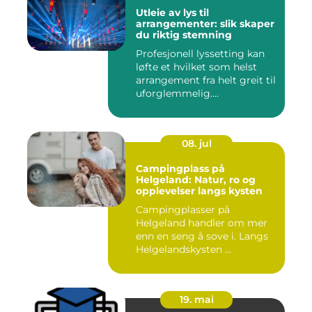
Utleie av lys til
arrangementer: slik skaper
du riktig stemning
Profesjonell lyssetting kan
løfte et hvilket som helst
arrangement fra helt greit til
uforglemmelig....
08. jul
Campingplass på
Helgeland: Natur, ro og
opplevelser langs kysten
Campingplasser på
Helgeland handler om mer
enn en seng å sove i. Langs
Helgelandskysten ...
19. mai