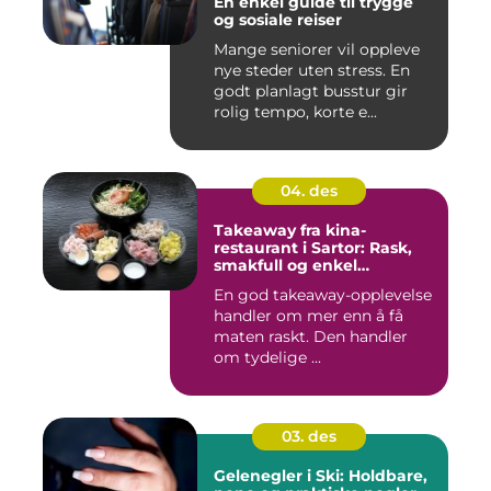
En enkel guide til trygge
og sosiale reiser
Mange seniorer vil oppleve
nye steder uten stress. En
godt planlagt busstur gir
rolig tempo, korte e...
04. des
Takeaway fra kina-
restaurant i Sartor: Rask,
smakfull og enkel
matglede på Sotra
En god takeaway-opplevelse
handler om mer enn å få
maten raskt. Den handler
om tydelige ...
03. des
Gelenegler i Ski: Holdbare,