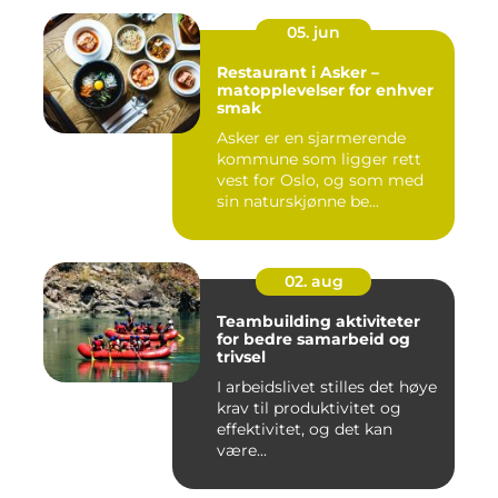
05. jun
Restaurant i Asker –
matopplevelser for enhver
smak
Asker er en sjarmerende
kommune som ligger rett
vest for Oslo, og som med
sin naturskjønne be...
02. aug
Teambuilding aktiviteter
for bedre samarbeid og
trivsel
I arbeidslivet stilles det høye
krav til produktivitet og
effektivitet, og det kan
være...