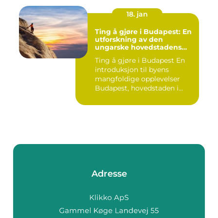
18. jan
Ting å gjøre i Budapest: En
utforskning av den
ungarske hovedstadens
mangfoldige opplevelser
Ting å gjøre i Budapest En
introduksjon til byens
mangfoldige opplevelser
Budapest, hovedstaden i...
Adresse