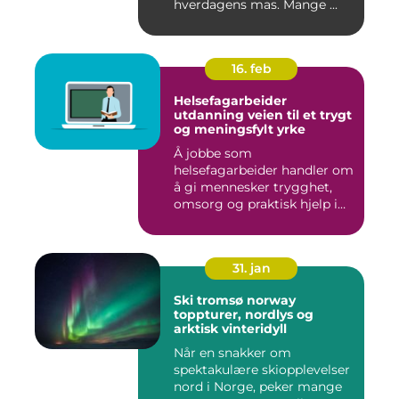
hverdagens mas. Mange ...
16. feb
Helsefagarbeider
utdanning veien til et trygt
og meningsfylt yrke
Å jobbe som
helsefagarbeider handler om
å gi mennesker trygghet,
omsorg og praktisk hjelp i
hverdage...
31. jan
Ski tromsø norway
toppturer, nordlys og
arktisk vinteridyll
Når en snakker om
spektakulære skiopplevelser
nord i Norge, peker mange