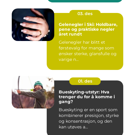
03. des
Gelenegler i Ski: Holdbare,
pene og praktiske negler
året rundt
Gelenegler har blitt et
førstevalg for mange som
ønsker sterke, glansfulle og
varige n...
01. des
Bueskyting-utstyr: Hva
trenger du for å komme i
gang?
Bueskyting er en sport som
kombinerer presisjon, styrke
og konsentrasjon, og den
kan utøves a...