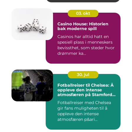
03. okt
Casino House: Historien
bak moderne spill
Casinos har alltid hatt en
spesiell plass i menneskers
bevissthet, som steder hvor
drømmer ka...
30. jul
Fotballreiser til Chelsea: Å
oppleve den intense
atmosfæren på Stamford
Bridge
Fotballreiser med Chelsea
gir fans muligheten til å
oppleve den intense
atmosfæren p&ari...