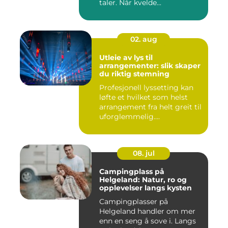
taler. Når kvelde...
02. aug
Utleie av lys til
arrangementer: slik skaper
du riktig stemning
Profesjonell lyssetting kan
løfte et hvilket som helst
arrangement fra helt greit til
uforglemmelig....
08. jul
Campingplass på
Helgeland: Natur, ro og
opplevelser langs kysten
Campingplasser på
Helgeland handler om mer
enn en seng å sove i. Langs