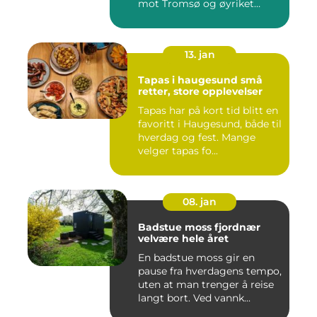
mot Tromsø og øyriket
rundt....
13. jan
Tapas i haugesund små
retter, store opplevelser
Tapas har på kort tid blitt en
favoritt i Haugesund, både til
hverdag og fest. Mange
velger tapas fo...
08. jan
Badstue moss fjordnær
velvære hele året
En badstue moss gir en
pause fra hverdagens tempo,
uten at man trenger å reise
langt bort. Ved vannk...