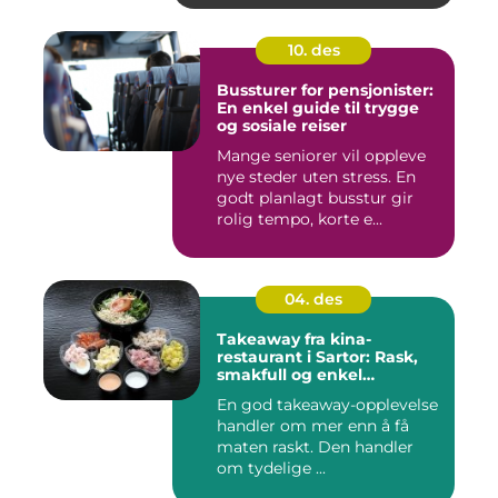
10. des
Bussturer for pensjonister:
En enkel guide til trygge
og sosiale reiser
Mange seniorer vil oppleve
nye steder uten stress. En
godt planlagt busstur gir
rolig tempo, korte e...
04. des
Takeaway fra kina-
restaurant i Sartor: Rask,
smakfull og enkel
matglede på Sotra
En god takeaway-opplevelse
handler om mer enn å få
maten raskt. Den handler
om tydelige ...