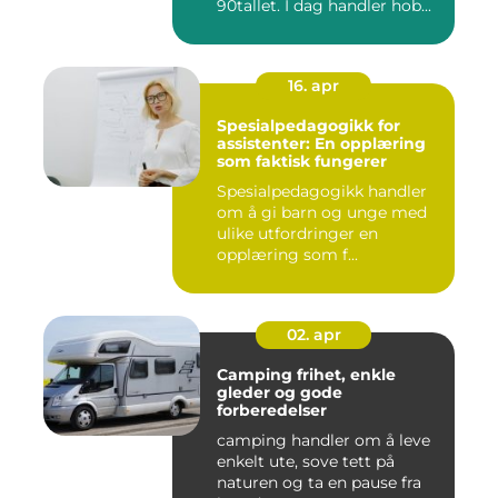
90tallet. I dag handler hob...
16. apr
Spesialpedagogikk for
assistenter: En opplæring
som faktisk fungerer
Spesialpedagogikk handler
om å gi barn og unge med
ulike utfordringer en
opplæring som f...
02. apr
Camping frihet, enkle
gleder og gode
forberedelser
camping handler om å leve
enkelt ute, sove tett på
naturen og ta en pause fra