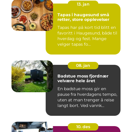
13. jan
Tapas i haugesund små
retter, store opplevelser
Tapas har på kort tid blitt en
favoritt i Haugesund, både til
hverdag og fest. Mange
velger tapas fo...
08. jan
Badstue moss fjordnær
velvære hele året
En badstue moss gir en
pause fra hverdagens tempo,
uten at man trenger å reise
langt bort. Ved vannk...
10. des