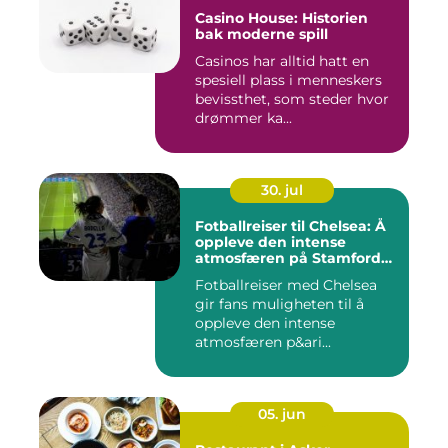
Casino House: Historien
bak moderne spill
Casinos har alltid hatt en
spesiell plass i menneskers
bevissthet, som steder hvor
drømmer ka...
30. jul
Fotballreiser til Chelsea: Å
oppleve den intense
atmosfæren på Stamford
Bridge
Fotballreiser med Chelsea
gir fans muligheten til å
oppleve den intense
atmosfæren p&ari...
05. jun