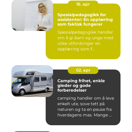
16. apr
Spesialpedagogikk for
assistenter: En opplæring
som faktisk fungerer
Spesialpedagogikk handler
om å gi barn og unge med
ulike utfordringer en
opplæring som f...
02. apr
Camping frihet, enkle
gleder og gode
forberedelser
camping handler om å leve
enkelt ute, sove tett på
naturen og ta en pause fra
hverdagens mas. Mange ...