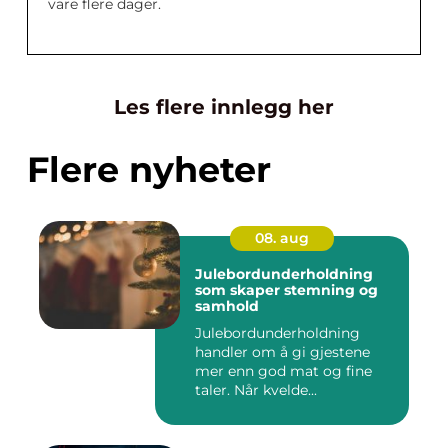
vare flere dager.
Les flere innlegg her
Flere nyheter
08. aug
Julebordunderholdning
som skaper stemning og
samhold
Julebordunderholdning
handler om å gi gjestene
mer enn god mat og fine
taler. Når kvelde...