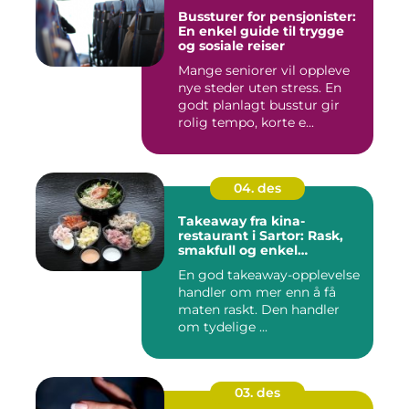
Bussturer for pensjonister:
En enkel guide til trygge
og sosiale reiser
Mange seniorer vil oppleve
nye steder uten stress. En
godt planlagt busstur gir
rolig tempo, korte e...
04. des
Takeaway fra kina-
restaurant i Sartor: Rask,
smakfull og enkel
matglede på Sotra
En god takeaway-opplevelse
handler om mer enn å få
maten raskt. Den handler
om tydelige ...
03. des