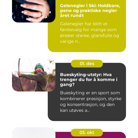
Gelenegler i Ski: Holdbare,
pene og praktiske negler
året rundt
Gelenegler har blitt et
førstevalg for mange som
ønsker sterke, glansfulle og
varige n...
01. des
Bueskyting-utstyr: Hva
trenger du for å komme i
gang?
Bueskyting er en sport som
kombinerer presisjon, styrke
og konsentrasjon, og den
kan utøves a...
03. okt