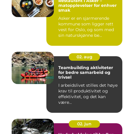
Restaurant i Asker –
matopplevelser for enhver
smak
Asker er en sjarmerende
kommune som ligger rett
vest for Oslo, og som med
sin naturskjønne be...
02. aug
Teambuilding aktiviteter
for bedre samarbeid og
trivsel
I arbeidslivet stilles det høye
krav til produktivitet og
effektivitet, og det kan
være...
02. jun