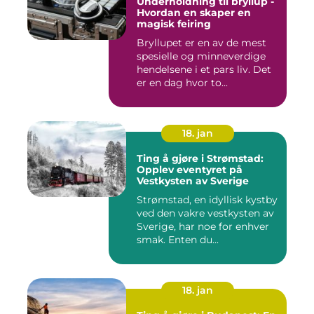
Underholdning til bryllup -
Hvordan en skaper en
magisk feiring
Bryllupet er en av de mest
spesielle og minneverdige
hendelsene i et pars liv. Det
er en dag hvor to...
18. jan
Ting å gjøre i Strømstad:
Opplev eventyret på
Vestkysten av Sverige
Strømstad, en idyllisk kystby
ved den vakre vestkysten av
Sverige, har noe for enhver
smak. Enten du...
18. jan