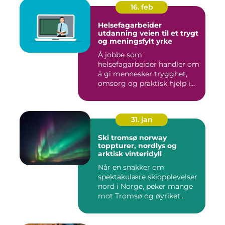
16. feb
Helsefagarbeider
utdanning veien til et trygt
og meningsfylt yrke
Å jobbe som
helsefagarbeider handler om
å gi mennesker trygghet,
omsorg og praktisk hjelp i
hverdage...
31. jan
Ski tromsø norway
toppturer, nordlys og
arktisk vinteridyll
Når en snakker om
spektakulære skiopplevelser
nord i Norge, peker mange
mot Tromsø og øyriket
rundt....