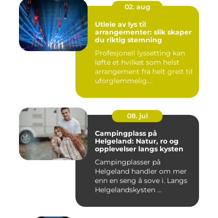
02. aug
Utleie av lys til
arrangementer: slik skaper
du riktig stemning
Profesjonell lyssetting kan
løfte et hvilket som helst
arrangement fra helt greit til
uforglemmelig....
08. jul
Campingplass på
Helgeland: Natur, ro og
opplevelser langs kysten
Campingplasser på
Helgeland handler om mer
enn en seng å sove i. Langs
Helgelandskysten ...