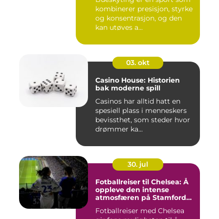
kombinerer presisjon, styrke
og konsentrasjon, og den
kan utøves a...
03. okt
Casino House: Historien
bak moderne spill
Casinos har alltid hatt en
spesiell plass i menneskers
bevissthet, som steder hvor
drømmer ka...
30. jul
Fotballreiser til Chelsea: Å
oppleve den intense
atmosfæren på Stamford
Bridge
Fotballreiser med Chelsea