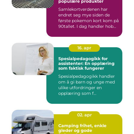
populære produkter
Samlekortverdenen har
endret seg mye siden de
første pokemon kort kom på
90tallet. I dag handler hob...
16. apr
Spesialpedagogikk for
assistenter: En opplæring
som faktisk fungerer
Spesialpedagogikk handler
om å gi barn og unge med
ulike utfordringer en
opplæring som f...
02. apr
Camping frihet, enkle
gleder og gode