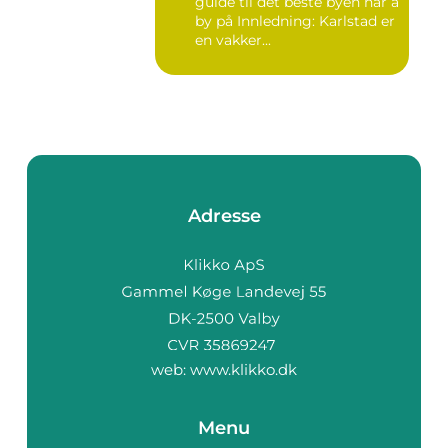
guide til det beste byen har å
by på Innledning: Karlstad er
en vakker...
Adresse
web:
www.klikko.dk
Menu