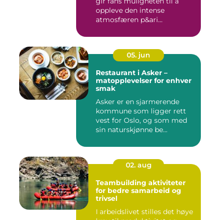
gir fans muligheten til å
oppleve den intense
atmosfæren p&ari...
05. jun
Restaurant i Asker –
matopplevelser for enhver
smak
Asker er en sjarmerende
kommune som ligger rett
vest for Oslo, og som med
sin naturskjønne be...
02. aug
Teambuilding aktiviteter
for bedre samarbeid og
trivsel
I arbeidslivet stilles det høye