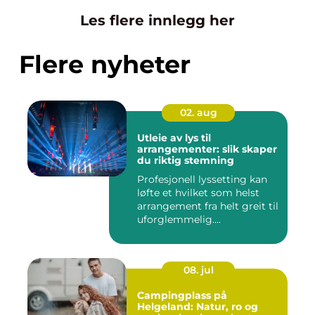
Les flere innlegg her
Flere nyheter
02. aug
Utleie av lys til
arrangementer: slik skaper
du riktig stemning
Profesjonell lyssetting kan
løfte et hvilket som helst
arrangement fra helt greit til
uforglemmelig....
08. jul
Campingplass på
Helgeland: Natur, ro og