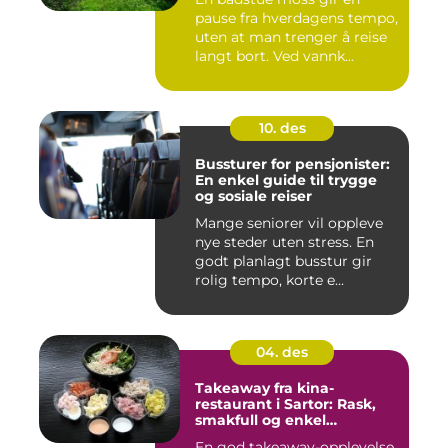
pause fra hverdagens tempo,
uten at man trenger å reise
langt bort. Ved vannk...
10. des
Bussturer for pensjonister:
En enkel guide til trygge
og sosiale reiser
Mange seniorer vil oppleve
nye steder uten stress. En
godt planlagt busstur gir
rolig tempo, korte e...
04. des
Takeaway fra kina-
restaurant i Sartor: Rask,
smakfull og enkel
matglede på Sotra
En god takeaway-opplevelse