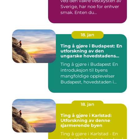
ved den vakre vestkysten av
Sverige, har noe for enhver
smak. Enten du...
18. jan
Ting å gjøre i Budapest: En
utforskning av den
ungarske hovedstadens
mangfoldige opplevelser
Ting å gjøre i Budapest En
introduksjon til byens
mangfoldige opplevelser
Budapest, hovedstaden i...
18. jan
Ting å gjøre i Karlstad:
Utforskning av denne
sjarmerende byen
Ting å gjøre i Karlstad - En