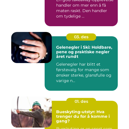
handler om mer enn å få
maten raskt. Den handler
om tydelige ...
03. des
Gelenegler i Ski: Holdbare,
pene og praktiske negler
året rundt
Gelenegler har blitt et
førstevalg for mange som
ønsker sterke, glansfulle og
varige n...
01. des
Bueskyting-utstyr: Hva
trenger du for å komme i
gang?
Bueskyting er en sport som