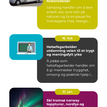
forberedelser
camping handler om å leve
enkelt ute, sove tett på
naturen og ta en pause fra
hverdagens mas. Mange ...
16. feb
Helsefagarbeider
utdanning veien til et trygt
og meningsfylt yrke
Å jobbe som
helsefagarbeider handler om
å gi mennesker trygghet,
omsorg og praktisk hjelp i
hverdage...
31. jan
Ski tromsø norway
toppturer, nordlys og