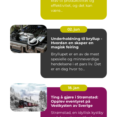
krav til produktivitet og
effektivitet, og det kan
være...
02. jun
Underholdning til bryllup -
Hvordan en skaper en
magisk feiring
Bryllupet er en av de mest
spesielle og minneverdige
hendelsene i et pars liv. Det
er en dag hvor to...
18. jan
Ting å gjøre i Strømstad:
Opplev eventyret på
Vestkysten av Sverige
Strømstad, en idyllisk kystby