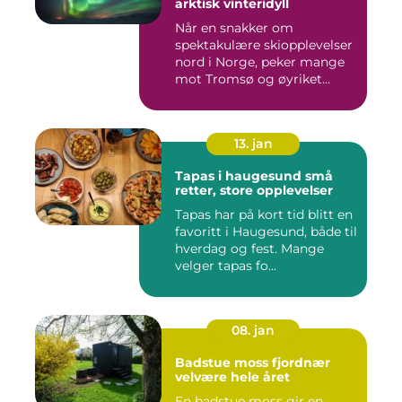
arktisk vinteridyll
Når en snakker om
spektakulære skiopplevelser
nord i Norge, peker mange
mot Tromsø og øyriket
rundt....
13. jan
Tapas i haugesund små
retter, store opplevelser
Tapas har på kort tid blitt en
favoritt i Haugesund, både til
hverdag og fest. Mange
velger tapas fo...
08. jan
Badstue moss fjordnær
velvære hele året
En badstue moss gir en