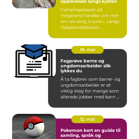
opplevelser langs kysten
Campingplasser på
Helgeland handler om mer
enn en seng å sove i. Langs
Helgelandskysten ...
19. mai
Fagprøve barne og
ungdomsarbeider slik
lykkes du
Å ta fagbrev som barne- og
ungdomsarbeider er et
viktig steg for mange som
allerede jobber med barn ...
12. mai
Pokemon kort en guide til
samling, språk og